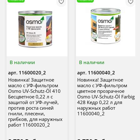
В наличии
В наличии
арт.
11600020_2
арт.
11600040_2
Новинка! Защитное
Новинка! Защитное
масло с УФ-фильтром
масло с УФ-фильтром
Osmo UV-Schutz-Öl 410
цветное прозрачное
Бесцветное 0,22 л с
Osmo UV-Schutz-Öl Farbig
защитой от УФ-лучей,
428 Кедр 0,22 л для
против роста синей
наружных работ
гнили, плесени,
11600040_2
грибков, для наружных
работ 11600020_2