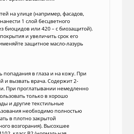
ей на улице (например, фасадов,
 нанести 1 слой бесцветного
ез биоцидов или 420 – с биозащитой).
покрытия и увеличить срок его
применяйте защитное масло-лазурь
ь попадания в глаза и на кожу. При
 и вызвать врача. Содержит 2-
ии. При проглатывании немедленно
пользовать только в хорошо
ды и другие текстильные
льзования необходимо полностью
жать в плотно закрытой
ного возгорания). Высохшее
102, класс В2 (нормальная