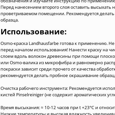
обозначения и изучайте инструкцию по применению
Перед нанесением второго слоя оставить высыхать н
проветриваемом помещении. Рекомендуется делать
образца.
Использование:
Osmo-краска Landhausfarbe готова к применению. Не
перед началом использования! Нанести краску на чи
слоем вдоль волокон древесины при помощи плоско
или Osmo-валика из микрофибра и равномерно распр
покраски зависит среди прочего от качества обрабо
рекомендуется делать пробное окрашивание образц
Очистка рабочего инструмента: Рекомендуется испо
кистей Pinselreiniger (не содержит ароматических угл
Время высыхания: ≈ 10-12 часов при t +23°С и относ
Низкие температуры и высокая влажность увеличив