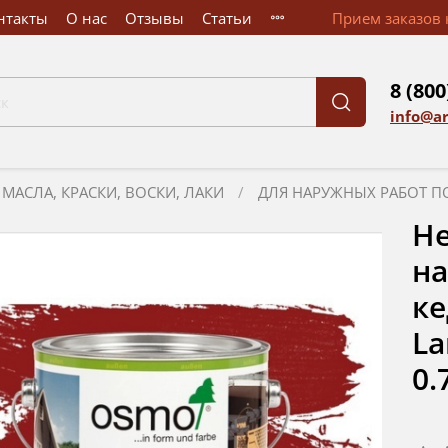
нтакты
О нас
Отзывы
Статьи
Прием заказов к
8 (800
info@a
МАСЛА, КРАСКИ, ВОСКИ, ЛАКИ
ДЛЯ НАРУЖНЫХ РАБОТ П
Не
на
ке
La
0.