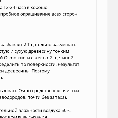
.
а 12-24 часа в хорошо
 пробное окрашивание всех сторон
 разбавлять! Тщательно размешать
стую и сухую древесину тонким
й Osmo-кисти с жесткой щетиной
еделить по поверхности. Результат
тки древесины, Поэтому
а.
льзовать Osmo-средство для очистки
еводородов, почти без запаха).
ительной влажности воздуха 50%.
ают время высыхания.