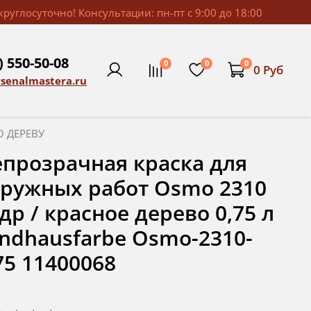
руглосуточно! Консультации: пн-пт с 9:00 до 18:00
) 550-50-08
0
0
0
0 Руб
rsenalmastera.ru
О ДЕРЕВУ
прозрачная краска для
ружных работ Osmo 2310
др / красное дерево 0,75 л
ndhausfarbe Osmo-2310-
75 11400068