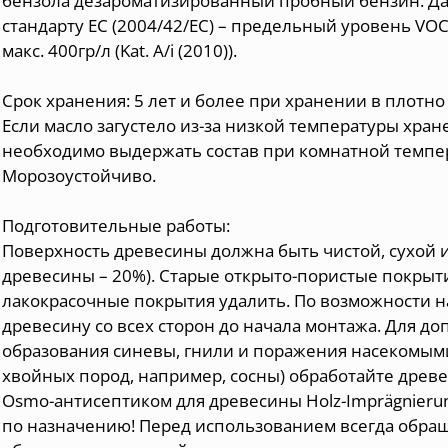
бензола дезароматизированный пробный бензин. Да
стандарту EC (2004/42/EC) – предельный уровень VO
макс. 400гр/л (Kat. A/i (2010)).
Срок хранения: 5 лет и более при хранении в плотн
Если масло загустело из-за низкой температуры хра
необходимо выдержать состав при комнатной темпера
Морозоустойчиво.
Подготовительные работы:
Поверхность древесины должна быть чистой, сухой и
древесины – 20%). Старые открыто-пористые покрыти
лакокрасочные покрытия удалить. По возможности н
древесину со всех сторон до начала монтажа. Для д
образования синевы, гнили и поражения насекомым
хвойных пород, например, сосны) обработайте древе
Osmo-антисептиком для древесины Holz-Imprägnieru
по назначению! Перед использованием всегда обра