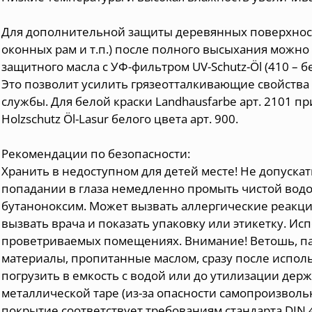
Для дополнительной защиты деревянных поверхност
оконных рам и т.п.) после полного высыхания можно
защитного масла с УФ-фильтром UV-Schutz-Öl (410 – б
Это позволит усилить грязеотталкивающие свойства 
службы. Для белой краски Landhausfarbe арт. 2101 
Holzschutz Öl-Lasur белого цвета арт. 900.
Рекомендации по безопасности:
Хранить в недоступном для детей месте! Не допускат
попадании в глаза немедленно промыть чистой водой
бутаноноксим. Может вызвать аллергические реакц
вызвать врача и показать упаковку или этикетку. Ис
проветриваемых помещениях. Внимание! Ветошь, па
материалы, пропитанные маслом, сразу после испо
погрузить в емкость с водой или до утилизации дер
металлической таре (из-за опасности самопроизволь
покрытие соответствует требованиям стандарта DIN 4