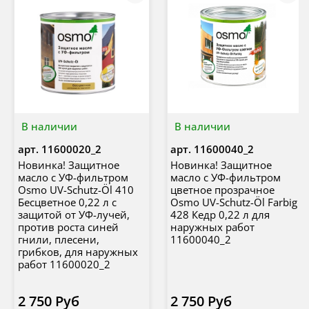
В наличии
В наличии
арт.
11600020_2
арт.
11600040_2
Новинка! Защитное
Новинка! Защитное
масло с УФ-фильтром
масло с УФ-фильтром
Osmo UV-Schutz-Öl 410
цветное прозрачное
Бесцветное 0,22 л с
Osmo UV-Schutz-Öl Farbig
защитой от УФ-лучей,
428 Кедр 0,22 л для
против роста синей
наружных работ
гнили, плесени,
11600040_2
грибков, для наружных
работ 11600020_2
2 750 Руб
2 750 Руб