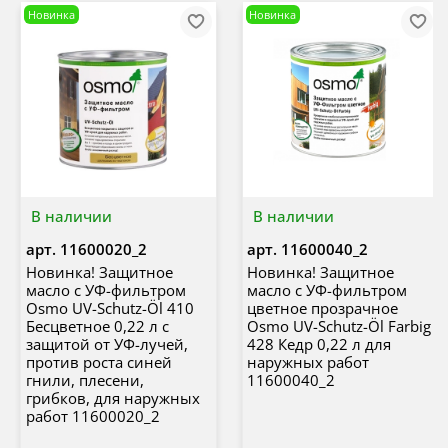
Новинка
Новинка
В наличии
В наличии
арт.
11600020_2
арт.
11600040_2
Новинка! Защитное
Новинка! Защитное
масло с УФ-фильтром
масло с УФ-фильтром
Osmo UV-Schutz-Öl 410
цветное прозрачное
Бесцветное 0,22 л с
Osmo UV-Schutz-Öl Farbig
защитой от УФ-лучей,
428 Кедр 0,22 л для
против роста синей
наружных работ
гнили, плесени,
11600040_2
грибков, для наружных
работ 11600020_2