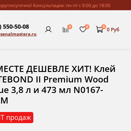
руглосуточно! Консультации: пн-пт с 9:00 до 18:00
) 550-50-08
0
0
0
0 Руб
rsenalmastera.ru
ЕСТЕ ДЕШЕВЛЕ ХИТ! Клей
TEBOND II Premium Wood
ue 3,8 л и 473 мл N0167-
AM
Т продаж