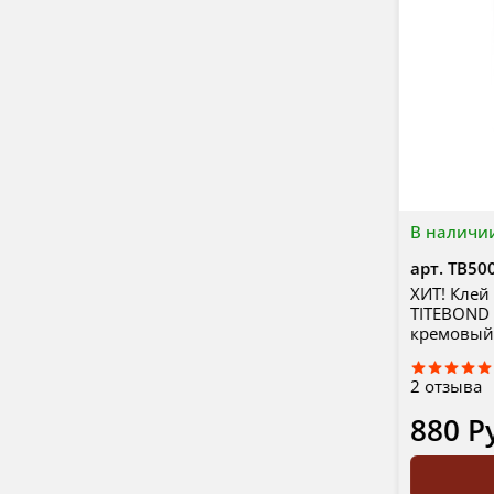
В наличи
арт.
TB50
ХИТ! Клей
TITEBOND 
кремовый
2
отзыва
880 Р