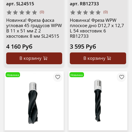
арт.
SL24515
арт.
RB12733
(0)
(0)
Новинка! Фреза фаска
Новинка! Фреза WPW
угловая 45 градусов WPW
плоское дно D12,7 x 12,7
B 11 х 51 мм Z 2
L 54 хвостовик 6
хвостовик 8 мм SL24515
RB12733
4 160 Руб
3 595 Руб
В корзину
В корзину
Новинка
Новинка