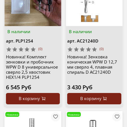
В наличии
В наличии
арт.
PLP1254
арт.
AC21240D
(0)
(0)
Новинка! Комплект
Новинка! Зенковка
зенковки и пробочник
коническая WPW D 12,7
WPW D 8 универсальное
мм сверло 4, плавная
сверло 2,5 хвостовик
спираль D AC21240D
HEX1/4 PLP1254
6 545 Руб
3 430 Руб
В корзину
В корзину
Новинка
Новинка