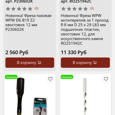
арт.
P230602K
арт.
RO251942C
(0)
(0)
Новинка! Фреза пазовая
Новинка! Фреза WPW
WPW D6 B19 Z2
антиперелив за 1 проход
хвостовик 12 мм
R 8 мм D 25 x 29 L83 мм
P230602K
подшипник пластик,
хвостовик 12, для
искусственного камня
RO251942C
2 560 Руб
11 330 Руб
В корзину
В корзину
Новинка
Новинка