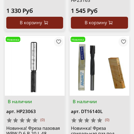
HP23163
1 330 Руб
1 545 Руб
В корзину
В корзину
Новинка
Новинка
В наличии
В наличии
арт.
HP23063
арт.
DT16140L
(0)
(0)
Новинка! Фреза пазовая
Новинка! Фреза
WPW D 6 B 20 L 48,
спиральная паз под