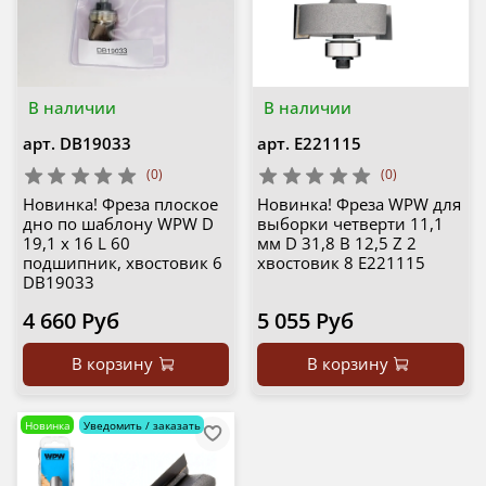
В наличии
В наличии
арт.
DB19033
арт.
E221115
(0)
(0)
Новинка! Фреза плоское
Новинка! Фреза WPW для
дно по шаблону WPW D
выборки четверти 11,1
19,1 x 16 L 60
мм D 31,8 B 12,5 Z 2
подшипник, хвостовик 6
хвостовик 8 E221115
DB19033
4 660 Руб
5 055 Руб
В корзину
В корзину
Новинка
Уведомить / заказать