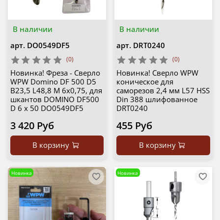
В наличии
В наличии
арт.
DO0549DF5
арт.
DRT0240
(0)
(0)
Новинка! Фреза - Сверло
Новинка! Сверло WPW
WPW Domino DF 500 D5
коническое для
B23,5 L48,8 M 6х0,75, для
саморезов 2,4 мм L57 HSS
шкантов DOMINO DF500
Din 388 шлифованное
D 6 x 50 DO0549DF5
DRT0240
3 420 Руб
455 Руб
В корзину
В корзину
Новинка
Новинка