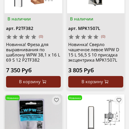
В наличии
В наличии
арт.
P2TF382
арт.
MPK1507L
(0)
(0)
Новинка! Фреза для
Новинка! Сверло
выравнивания по
чашечное левое WPW D
шаблону WPW 38,1 x 16 L
15 L 56,5 S 10 присадка
69 S 12 P2TF382
эксцентрика MPK1507L
7 350 Руб
3 805 Руб
В корзину
В корзину
Новинка
Новинка