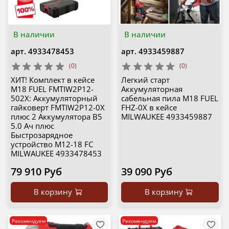
В наличии
В наличии
арт.
4933478453
арт.
4933459887
(0)
(0)
ХИТ! Комплект в кейсе
Легкий старт
M18 FUEL FMTIW2P12-
Аккумуляторная
502X: Аккумуляторный
сабельная пила M18 FUEL
гайковерт FMTIW2P12-0X
FHZ-0X в кейсе
плюс 2 Аккумулятора B5
MILWAUKEE 4933459887
5.0 Ач плюс
Быстрозарядное
устройство M12-18 FC
MILWAUKEE 4933478453
79 910 Руб
39 090 Руб
В корзину
В корзину
Рекомендуем
Рекомендуем