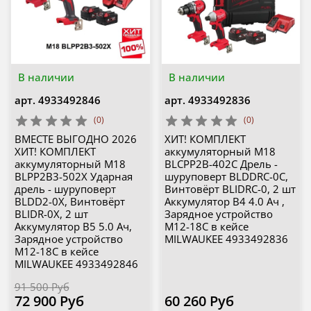
В наличии
В наличии
арт.
4933492846
арт.
4933492836
(0)
(0)
ВМЕСТЕ ВЫГОДНО 2026
ХИТ! КОМПЛЕКТ
ХИТ! КОМПЛЕКТ
аккумуляторный M18
аккумуляторный M18
BLCPP2B-402C Дрель -
BLPP2B3-502X Ударная
шуруповерт BLDDRC-0C,
дрель - шуруповерт
Винтовёрт BLIDRC-0, 2 шт
BLDD2-0X, Винтовёрт
Аккумулятор B4 4.0 Ач ,
BLIDR-0X, 2 шт
Зарядное устройство
Аккумулятор B5 5.0 Ач,
M12-18C в кейсе
Зарядное устройство
MILWAUKEE 4933492836
M12-18C в кейсе
MILWAUKEE 4933492846
91 500 Руб
72 900 Руб
60 260 Руб