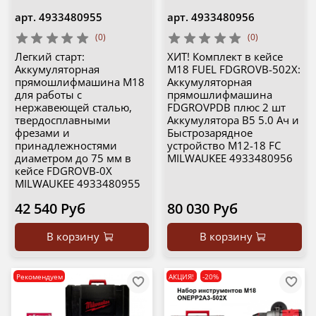
арт.
4933480955
арт.
4933480956
(0)
(0)
Легкий старт:
ХИТ! Комплект в кейсе
Аккумуляторная
M18 FUEL FDGROVB-502X:
прямошлифмашина M18
Аккумуляторная
для работы с
прямошлифмашина
нержавеющей сталью,
FDGROVPDB плюс 2 шт
твердосплавными
Аккумулятора B5 5.0 Ач и
фрезами и
Быстрозарядное
принадлежностями
устройство M12-18 FC
диаметром до 75 мм в
MILWAUKEE 4933480956
кейсе FDGROVB-0X
MILWAUKEE 4933480955
42 540 Руб
80 030 Руб
В корзину
В корзину
Рекомендуем
АКЦИЯ!
-20%