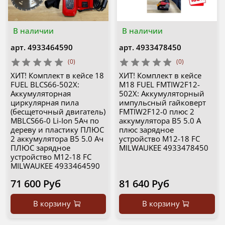
В наличии
В наличии
арт.
4933464590
арт.
4933478450
(0)
(0)
ХИТ! Комплект в кейсе 18
ХИТ! Комплект в кейсе
FUEL BLCS66-502X:
M18 FUEL FMTIW2F12-
Аккумуляторная
502X: Аккумуляторный
циркулярная пила
импульсный гайковерт
(бесщеточный двигатель)
FMTIW2F12-0 плюс 2
MBLCS66-0 Li-Ion 5Ач по
аккумулятора B5 5.0 А
дереву и пластику ПЛЮС
плюс зарядное
2 аккумулятора B5 5.0 Ач
устройство M12-18 FC
ПЛЮС зарядное
MILWAUKEE 4933478450
устройство M12-18 FC
MILWAUKEE 4933464590
71 600 Руб
81 640 Руб
В корзину
В корзину