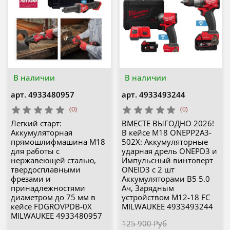
В наличии
В наличии
арт.
4933480957
арт.
4933493244
(0)
(0)
Легкий старт:
ВМЕСТЕ ВЫГОДНО 2026!
Аккумуляторная
В кейсе M18 ONEPP2A3-
прямошлифмашина M18
502X: Аккумуляторные
для работы с
ударная дрель ONEPD3 и
нержавеющей сталью,
Импульсный винтоверт
твердосплавными
ONEID3 с 2 шт
фрезами и
Аккумуляторами B5 5.0
принадлежностями
Ач, Зарядным
диаметром до 75 мм в
устройством M12-18 FC
кейсе FDGROVPDB-0X
MILWAUKEE 4933493244
MILWAUKEE 4933480957
125 900 Руб