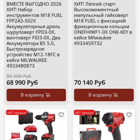
ВМЕСТЕ ВЫГОДНО 2026
ХИТ! Легкий старт:
ХИТ! Набор
Высокомоментный
инструментов M18 FUEL
импульсный гайковерт
FPP2A3-502X
M18 FUEL с фиксацией
Аккумуляторные дрель
фрикционным кольцом
шуруповерт FPD3-0X,
ONEFHIWF1-0X ONE-KEY в
винтоверт FID3-0X, Два
кейсе Milwaukee
Аккумулятора В5 5.0,
4933459732
Быстрозарядное
устройство M12-18FC в
кейсе MILWAUKEE
4933480873
85 900 Руб
68 990 Руб
70 140 Руб
В корзину
В корзину
ХИТ продаж
ХИТ продаж