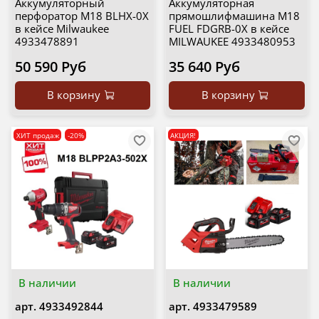
Аккумуляторный
Аккумуляторная
перфоратор M18 BLHX-0X
прямошлифмашина M18
в кейсе Milwaukee
FUEL FDGRB-0X в кейсе
4933478891
MILWAUKEE 4933480953
50 590 Руб
35 640 Руб
В корзину
В корзину
ХИТ продаж
-20%
АКЦИЯ!
В наличии
В наличии
арт.
4933492844
арт.
4933479589