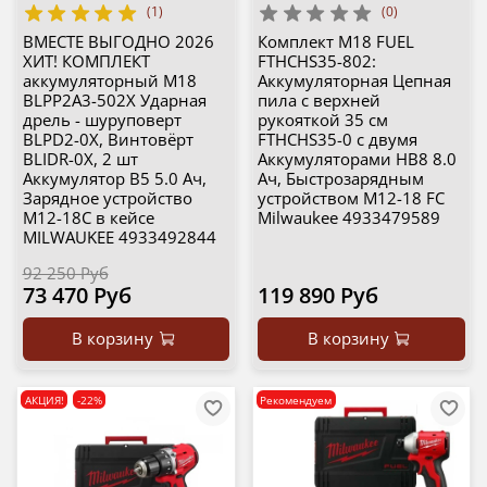
(1)
(0)
ВМЕСТЕ ВЫГОДНО 2026
Комплект M18 FUEL
ХИТ! КОМПЛЕКТ
FTHCHS35-802:
аккумуляторный M18
Аккумуляторная Цепная
BLPP2A3-502X Ударная
пила с верхней
дрель - шуруповерт
рукояткой 35 см
BLPD2-0X, Винтовёрт
FTHCHS35-0 с двумя
BLIDR-0X, 2 шт
Аккумуляторами HB8 8.0
Аккумулятор B5 5.0 Ач,
Ач, Быстрозарядным
Зарядное устройство
устройством M12-18 FC
M12-18C в кейсе
Milwaukee 4933479589
MILWAUKEE 4933492844
92 250 Руб
73 470 Руб
119 890 Руб
В корзину
В корзину
АКЦИЯ!
-22%
Рекомендуем