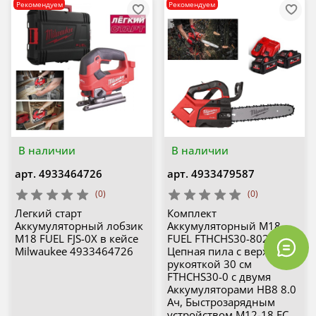
Рекомендуем
Рекомендуем
В наличии
В наличии
арт.
4933464726
арт.
4933479587
(0)
(0)
Легкий старт
Комплект
Аккумуляторный лобзик
Аккумуляторный M18
M18 FUEL FJS-0X в кейсе
FUEL FTHCHS30-802
Milwaukee 4933464726
Цепная пила с верхней
рукояткой 30 см
FTHCHS30-0 с двумя
Аккумуляторами HB8 8.0
Ач, Быстрозарядным
устройством M12-18 FC