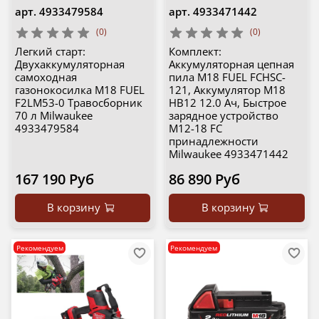
арт.
4933479584
арт.
4933471442
(0)
(0)
Легкий старт:
Комплект:
Двухаккумуляторная
Аккумуляторная цепная
самоходная
пила M18 FUEL FCHSC-
газонокосилка M18 FUEL
121, Аккумулятор M18
F2LM53-0 Травосборник
HB12 12.0 Ач, Быстрое
70 л Milwaukee
зарядное устройство
4933479584
M12-18 FC
принадлежности
Milwaukee 4933471442
167 190 Руб
86 890 Руб
В корзину
В корзину
Рекомендуем
Рекомендуем