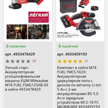
В наличии
В наличии
арт.
4933478429
арт.
4933459193
(0)
(1)
Легкий старт:
Комплект в кейсе M18
Аккумуляторная
FUEL FMCS-502X:
углошлифовальная
Аккумуляторная
машина УШМ Milwaukee
циркулярная пила с
M18 FUEL FSAG125XB-0X
диском по металлу Li-Ion
в кейсе 4933478429
5 Ач с 2-мя
аккумуляторами B5 5.0
Ач и зарядным
устройством M12-18 FC
MILWAUKEE 4933459193