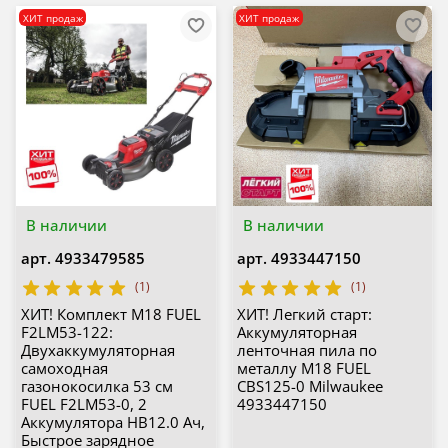
ХИТ продаж
ХИТ продаж
В наличии
В наличии
арт.
4933479585
арт.
4933447150
(1)
(1)
ХИТ! Комплект M18 FUEL
ХИТ! Легкий старт:
F2LM53-122:
Аккумуляторная
Двухаккумуляторная
ленточная пила по
самоходная
металлу M18 FUEL
газонокосилка 53 см
CBS125-0 Milwaukee
FUEL F2LM53-0, 2
4933447150
Аккумулятора HB12.0 Ач,
Быстрое зарядное