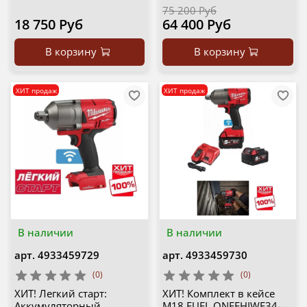
75 200 Руб
18 750 Руб
64 400 Руб
В корзину
В корзину
ХИТ продаж
ХИТ продаж
В наличии
В наличии
арт.
4933459729
арт.
4933459730
(0)
(0)
ХИТ! Легкий старт:
ХИТ! Комплект в кейсе
Аккумуляторный
M18 FUEL ONEFHIWF34-