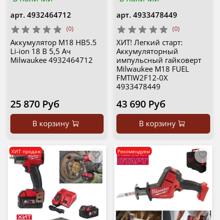
арт.
4932464712
арт.
4933478449
(0)
(0)
Аккумулятор M18 HB5.5
ХИТ! Легкий старт:
Li-ion 18 В 5,5 Ач
Аккумуляторный
Milwaukee 4932464712
импульсный гайковерт
Milwaukee M18 FUEL
FMTIW2F12-0X
4933478449
25 870 Руб
43 690 Руб
В корзину
В корзину
ХИТ продаж
Рекомендуем