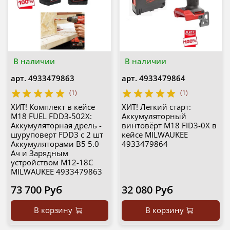
В наличии
В наличии
арт.
4933479863
арт.
4933479864
(1)
(1)
ХИТ! Комплект в кейсе
ХИТ! Легкий старт:
M18 FUEL FDD3-502X:
Аккумуляторный
Аккумуляторная дрель -
винтовёрт M18 FID3-0X в
шуруповерт FDD3 с 2 шт
кейсе MILWAUKEE
Аккумуляторами B5 5.0
4933479864
Ач и Зарядным
устройством M12-18C
MILWAUKEE 4933479863
73 700 Руб
32 080 Руб
В корзину
В корзину