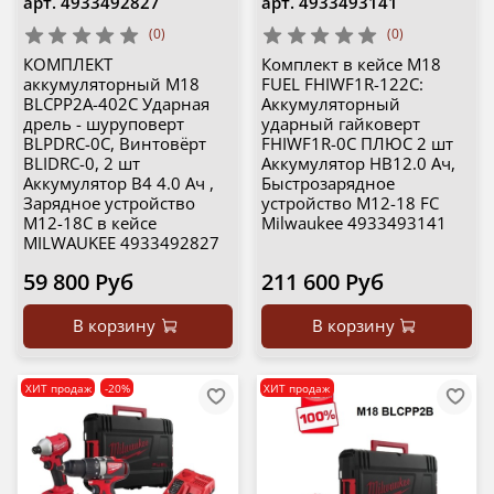
арт.
4933492827
арт.
4933493141
(0)
(0)
КОМПЛЕКТ
Комплект в кейсе M18
аккумуляторный M18
FUEL FHIWF1R-122С:
BLCPP2A-402C Ударная
Аккумуляторный
дрель - шуруповерт
ударный гайковерт
BLPDRC-0C, Винтовёрт
FHIWF1R-0С ПЛЮС 2 шт
BLIDRC-0, 2 шт
Аккумулятор HB12.0 Ач,
Аккумулятор B4 4.0 Ач ,
Быстрозарядное
Зарядное устройство
устройство M12-18 FC
M12-18C в кейсе
Milwaukee 4933493141
MILWAUKEE 4933492827
59 800 Руб
211 600 Руб
В корзину
В корзину
ХИТ продаж
-20%
ХИТ продаж