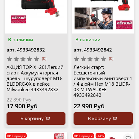
В наличии
В наличии
арт.
4933492832
арт.
4933492842
(0)
(0)
АКЦИЯ TOP-X -20! Легкий
Легкий старт:
старт: Аккумуляторная
Бесщеточный
дрель - шуруповерт M18
импульсный винтоверт 1
BLDDRC-0X в кейсе
/ 4 дюйм Hex M18 BLIDR-
Milwaukee 4933492832
0X MILWAUKEE
4933492842
22 890 Руб
17 900 Руб
22 990 Руб
В корзину
В корзину
ХИТ продаж
ХИТ продаж
-14%