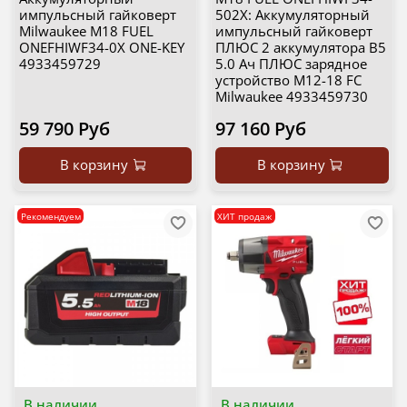
импульсный гайковерт
502X: Аккумуляторный
Milwaukee M18 FUEL
импульсный гайковерт
ONEFHIWF34-0X ONE-KEY
ПЛЮС 2 аккумулятора B5
4933459729
5.0 Ач ПЛЮС зарядное
устройство M12-18 FC
Milwaukee 4933459730
59 790 Руб
97 160 Руб
В корзину
В корзину
Рекомендуем
ХИТ продаж
В наличии
В наличии