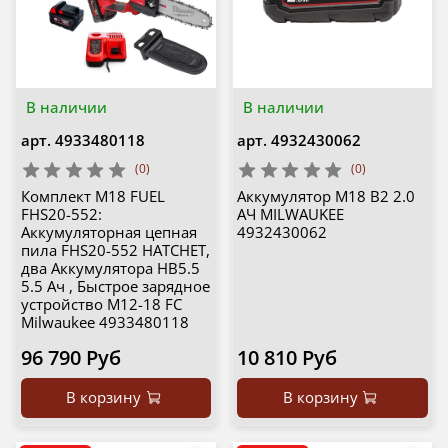
В наличии
В наличии
арт.
4933480118
арт.
4932430062
(0)
(0)
Комплект M18 FUEL
Аккумулятор M18 B2 2.0
FHS20-552:
АЧ MILWAUKEE
Аккумуляторная цепная
4932430062
пила FHS20-552 HATCHET,
два Аккумулятора HB5.5
5.5 Ач , Быстрое зарядное
устройство M12-18 FC
Milwaukee 4933480118
96 790 Руб
10 810 Руб
В корзину
В корзину