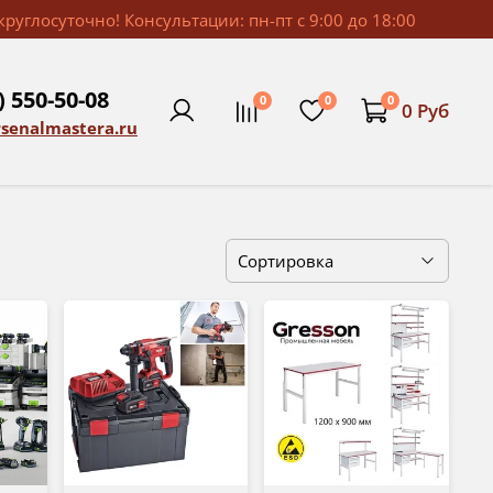
руглосуточно! Консультации: пн-пт с 9:00 до 18:00
) 550-50-08
0
0
0
0 Руб
rsenalmastera.ru