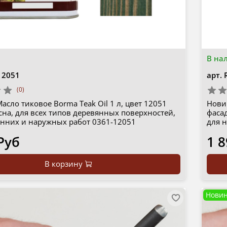
В на
12051
арт.
(0)
асло тиковое Borma Teak Oil 1 л, цвет 12051
Нови
сна, для всех типов деревянных поверхностей,
фасад
енних и наружных работ 0361-12051
для 
Руб
1 8
В корзину
Новин