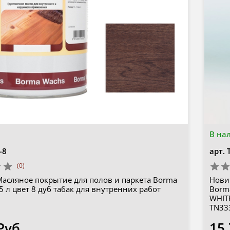
В на
-8
арт.
(0)
Масляное покрытие для полов и паркета Borma
Нови
 5 л цвет 8 дуб табак для внутренних работ
Borm
WHIT
TN33
Руб
15