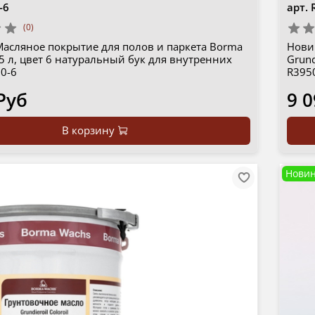
-6
арт.
(0)
Масляное покрытие для полов и паркета Borma
Нови
 5 л, цвет 6 натуральный бук для внутренних
Grund
0-6
R395
Руб
9 0
В корзину
Новин