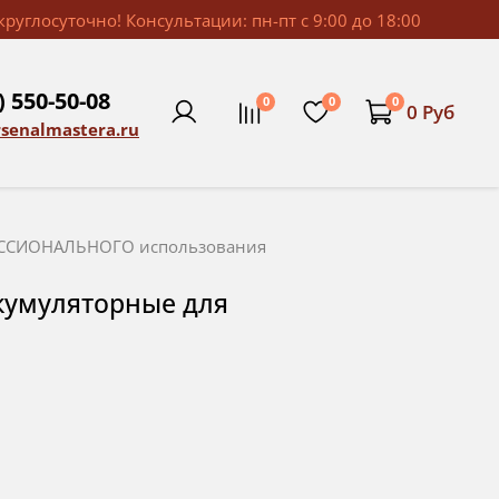
руглосуточно! Консультации: пн-пт с 9:00 до 18:00
) 550-50-08
0
0
0
0 Руб
rsenalmastera.ru
ФЕССИОНАЛЬНОГО использования
ккумуляторные для