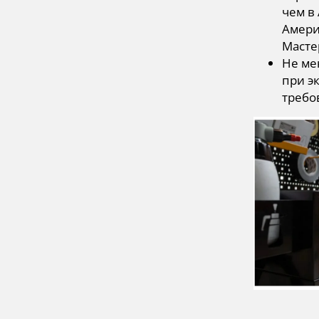
чем в
Амери
Масте
Не ме
при э
требо