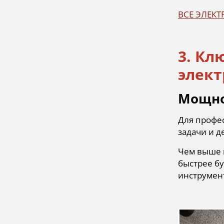
ВСЕ ЭЛЕК
3. Кл
элек
Мощно
Для профе
задачи и д
Чем выше м
быстрее бу
инструмент