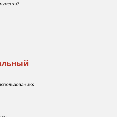
румента?
альный
 использованию: