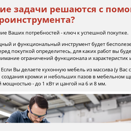
кие задачи решаются с пом
роинструмента?
ие Ваших потребностей - ключ к успешной покупке.
ный и функциональный инструмент будет бесполезен
еред покупкой определитесь, для каких работ вы буд
нимание ограничений функционала и характеристик 
 Если Вы делаете кухонную мебель из массива (у Вас
 создания кромки и небольших пазов в мебельном щи
мощностью - до 1 кВт и цангой на 6 и 8 мм.