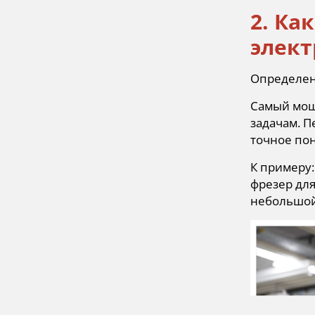
2. Ка
элект
Определен
Самый мощ
задачам. П
точное по
К примеру:
фрезер для
небольшой 