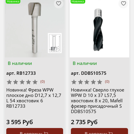
Новинка
Новинка
В наличии
В наличии
арт.
RB12733
арт.
DDBS10575
(0)
(0)
Новинка! Фреза WPW
Новинка! Сверло глухое
плоское дно D12,7 x 12,7
WPW D 10 x 37 L57,5
L 54 хвостовик 6
хвостовик 8 x 20, Mafell
RB12733
фрезер присадочный S
DDBS10575
3 595 Руб
2 735 Руб
В корзину
В корзину