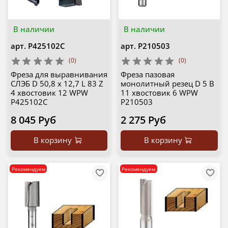
В наличии
В наличии
арт.
P425102C
арт.
P210503
(0)
(0)
Фреза для выравнивания
Фреза пазовая
СЛЭБ D 50,8 x 12,7 L 83 Z
монолитный резец D 5 B
4 хвостовик 12 WPW
11 хвостовик 6 WPW
P425102C
P210503
8 045 Руб
2 275 Руб
В корзину
В корзину
Рекомендуем
Рекомендуем