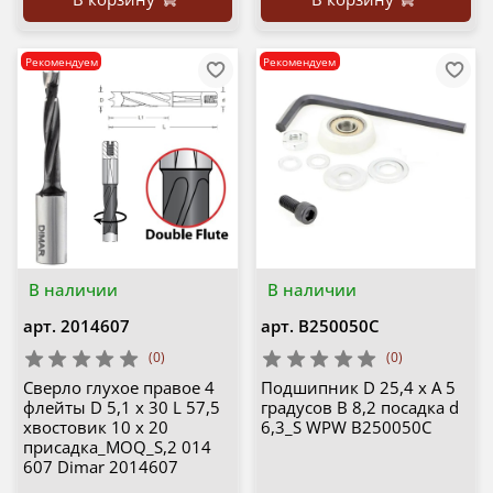
Рекомендуем
Рекомендуем
В наличии
В наличии
арт.
2014607
арт.
B250050C
(0)
(0)
Сверло глухое правое 4
Подшипник D 25,4 x A 5
флейты D 5,1 x 30 L 57,5
градусов B 8,2 посадка d
хвостовик 10 x 20
6,3_S WPW B250050C
присадка_MOQ_S,2 014
607 Dimar 2014607