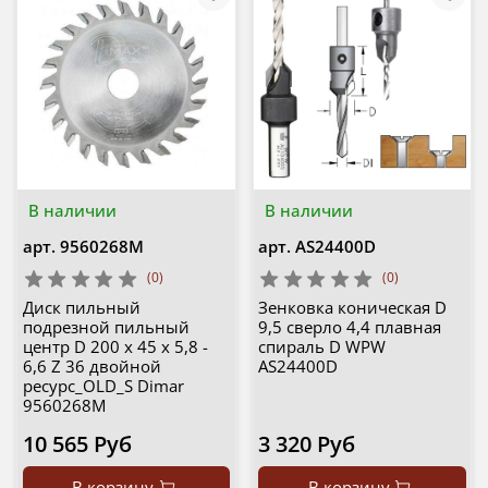
В наличии
В наличии
арт.
9560268M
арт.
AS24400D
(0)
(0)
Диск пильный
Зенковка коническая D
подрезной пильный
9,5 сверло 4,4 плавная
центр D 200 x 45 x 5,8 -
спираль D WPW
6,6 Z 36 двойной
AS24400D
ресурс_OLD_S Dimar
9560268M
10 565 Руб
3 320 Руб
В корзину
В корзину