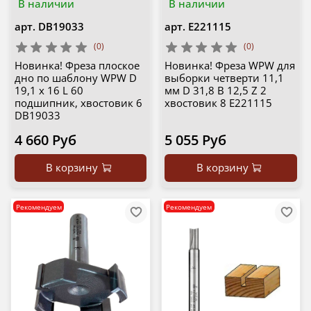
В наличии
В наличии
арт.
DB19033
арт.
E221115
(0)
(0)
Новинка! Фреза плоское
Новинка! Фреза WPW для
дно по шаблону WPW D
выборки четверти 11,1
19,1 x 16 L 60
мм D 31,8 B 12,5 Z 2
подшипник, хвостовик 6
хвостовик 8 E221115
DB19033
4 660 Руб
5 055 Руб
В корзину
В корзину
Рекомендуем
Рекомендуем