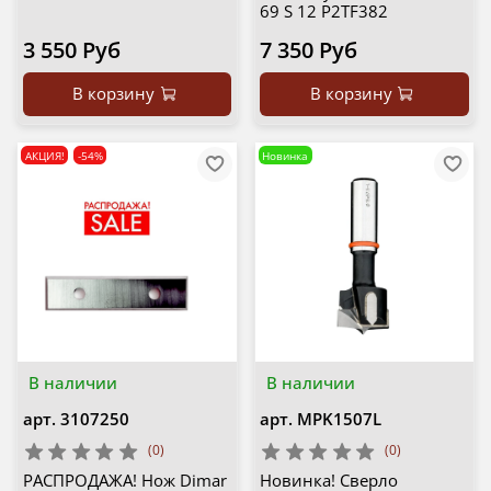
69 S 12 P2TF382
3 550 Руб
7 350 Руб
В корзину
В корзину
АКЦИЯ!
-54%
Новинка
В наличии
В наличии
арт.
3107250
арт.
MPK1507L
(0)
(0)
РАСПРОДАЖА! Нож Dimar
Новинка! Сверло