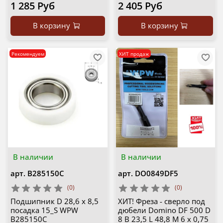
1 285 Руб
2 405 Руб
В корзину
В корзину
Рекомендуем
ХИТ продаж
В наличии
В наличии
арт.
B285150C
арт.
DO0849DF5
(0)
(0)
Подшипник D 28,6 x 8,5
ХИТ! Фреза - сверло под
посадка 15_S WPW
дюбели Domino DF 500 D
B285150C
8 B 23,5 L 48,8 M 6 х 0,75