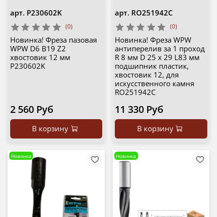
арт.
P230602K
арт.
RO251942C
(0)
(0)
Новинка! Фреза пазовая
Новинка! Фреза WPW
WPW D6 B19 Z2
антиперелив за 1 проход
хвостовик 12 мм
R 8 мм D 25 x 29 L83 мм
P230602K
подшипник пластик,
хвостовик 12, для
искусственного камня
RO251942C
2 560 Руб
11 330 Руб
В корзину
В корзину
Новинка
Новинка