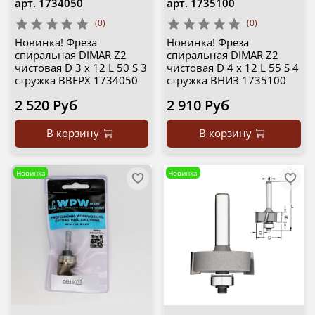
арт.
1734050
арт.
1735100
(0)
(0)
Новинка! Фреза
Новинка! Фреза
спиральная DIMAR Z2
спиральная DIMAR Z2
чистовая D 3 x 12 L 50 S 3
чистовая D 4 x 12 L 55 S 4
стружка ВВЕРХ 1734050
стружка ВНИЗ 1735100
2 520 Руб
2 910 Руб
В корзину
В корзину
Новинка
Новинка