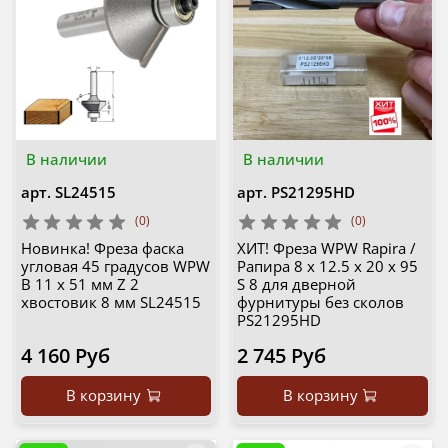
В наличии
В наличии
арт.
SL24515
арт.
PS21295HD
(0)
(0)
Новинка! Фреза фаска
ХИТ! Фреза WPW Rapira /
угловая 45 градусов WPW
Рапира 8 х 12.5 х 20 х 95
B 11 х 51 мм Z 2
S 8 для дверной
хвостовик 8 мм SL24515
фурнитуры без сколов
PS21295HD
4 160 Руб
2 745 Руб
В корзину
В корзину