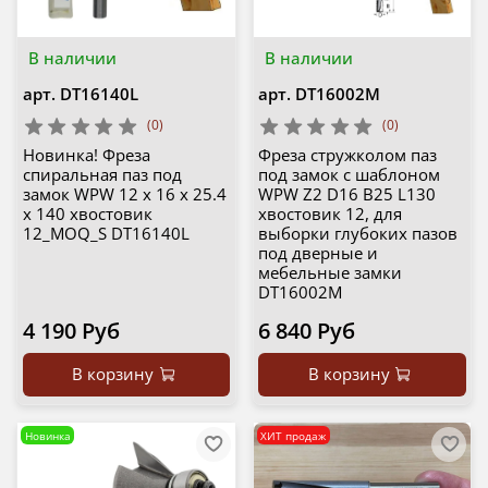
В наличии
В наличии
арт.
DT16140L
арт.
DT16002M
(0)
(0)
Новинка! Фреза
Фреза стружколом паз
спиральная паз под
под замок с шаблоном
замок WPW 12 х 16 х 25.4
WPW Z2 D16 B25 L130
х 140 хвостовик
хвостовик 12, для
12_MOQ_S DT16140L
выборки глубоких пазов
под дверные и
мебельные замки
DT16002M
4 190 Руб
6 840 Руб
В корзину
В корзину
Новинка
ХИТ продаж