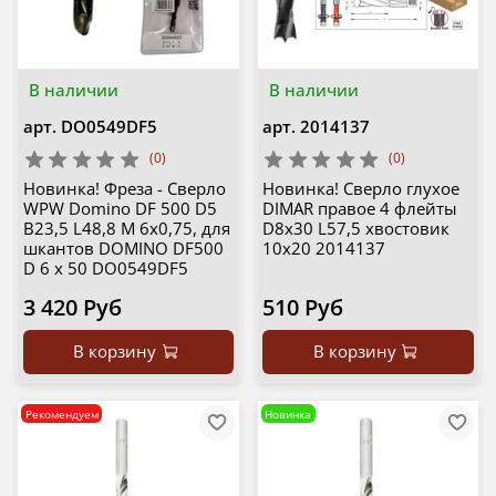
В наличии
В наличии
арт.
DO0549DF5
арт.
2014137
(0)
(0)
Новинка! Фреза - Сверло
Новинка! Сверло глухое
WPW Domino DF 500 D5
DIMAR правое 4 флейты
B23,5 L48,8 M 6х0,75, для
D8x30 L57,5 хвостовик
шкантов DOMINO DF500
10x20 2014137
D 6 x 50 DO0549DF5
3 420 Руб
510 Руб
В корзину
В корзину
Рекомендуем
Новинка