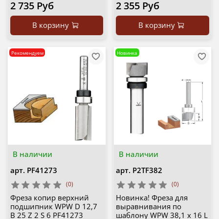
2 735 Руб
2 355 Руб
В корзину
В корзину
Рекомендуем
Новинка
В наличии
В наличии
арт.
PF41273
арт.
P2TF382
(0)
(0)
Фреза копир верхний
Новинка! Фреза для
подшипник WPW D 12,7
выравнивания по
B 25 Z 2 S 6 PF41273
шаблону WPW 38,1 x 16 L