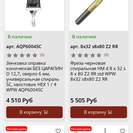
В наличии
В наличии
арт.
AQP6004SC
арт.
8x32 s8x80 Z2 RR
(0)
(0)
Зенковка оправка
Фреза черновая
коническая БЕЗ ЦАРАПИН
спиральная HM d 8 x 32 s
D 12,7, сверло 6 мм,
8 x 80 Z2 RR std WPW
универсальная спираль
8x32 s8x80 Z2 RR
SC, хвостовик HEX 1 / 4
WPW AQP6004SC
4 510 Руб
5 505 Руб
В корзину
В корзину
Рекомендуем
Рекомендуем