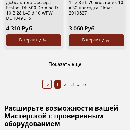
дюбельного фрезера
11 x 35 L 70 хвостовик 10
Festool DF 500 Domino D
x 30 присадка Dimar
10 B 28 L49 d 10 WPW
2010627
DO1049DF5
4 310 Руб
3 060 Руб
В корзину
В корзину
Показать еще
1
2
3
…
6
Расширьте возможности вашей
Мастерской с проверенным
оборудованием