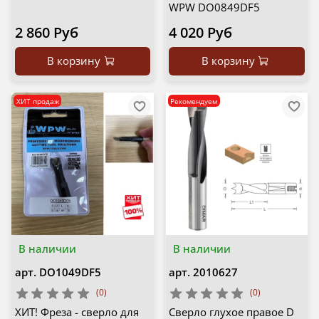
WPW DO0849DF5
2 860 Руб
4 020 Руб
В корзину
В корзину
ХИТ продаж
Рекомендуем
В наличии
В наличии
арт.
DO1049DF5
арт.
2010627
(0)
(0)
ХИТ! Фреза - сверло для
Сверло глухое правое D