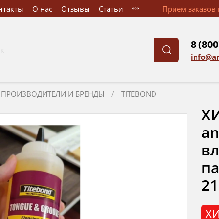
нтакты
О нас
Отзывы
Статьи
Прием заказов к
8 (800
info@a
ПРОИЗВОДИТЕЛИ И БРЕНДЫ
TITEBOND
ХИ
a
вл
па
21
ХИ