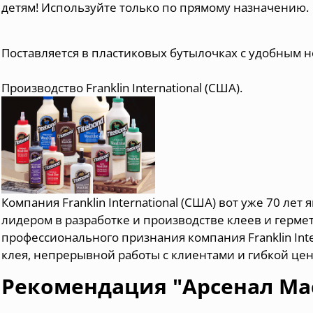
детям! Используйте только по прямому назначению.
Поставляется в пластиковых бутылочках с удобным н
Производство Franklin International (США).
Компания Franklin International (США) вот уже 70 л
лидером в разработке и производстве клеев и герме
профессионального признания компания Franklin Inter
клея, непрерывной работы с клиентами и гибкой це
Рекомендация "Арсенал Ма