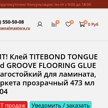
руглосуточно! Консультации: пн-пт с 9:00 до 18:00
) 550-50-08
0
0
0
0 Руб
rsenalmastera.ru
Т! Клей TITEBOND TONGUE
nd GROOVE FLOORING GLUE
агостойкий для ламината,
ркета прозрачный 473 мл
04
Т продаж
Уведомить / заказать