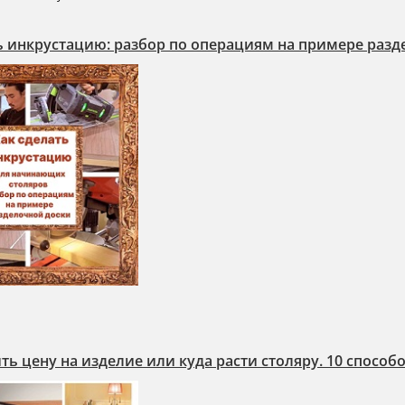
ь инкрустацию: разбор по операциям на примере разд
ть цену на изделие или куда расти столяру. 10 способ