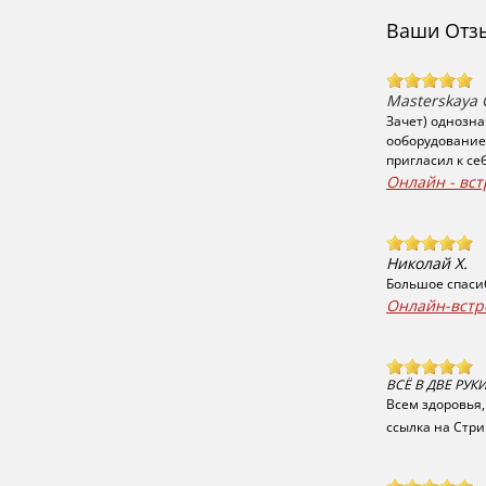
Ваши Отзы
Masterskaya 
Зачет) однозна
ооборудование,
пригласил к себ
Онлайн - вст
Николай Х.
Большое спасиб
Онлайн-встр
ВСË В ДВЕ РУК
​Всем здоровья
ссылка на Стр