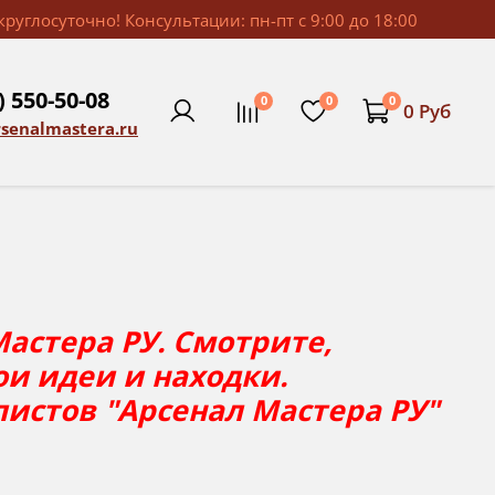
руглосуточно! Консультации: пн-пт с 9:00 до 18:00
) 550-50-08
0
0
0
0 Руб
rsenalmastera.ru
астера РУ. Смотрите,
ои идеи и находки.
листов "Арсенал Мастера РУ"