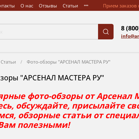
нтакты
О нас
Отзывы
Статьи
Прием заказов к
8 (800
info@a
Статьи
Фото-обзоры "АРСЕНАЛ МАСТЕРА РУ"
бзоры "АРСЕНАЛ МАСТЕРА РУ"
рные фото-обзоры от Арсенал М
сь, обсуждайте, присылайте св
ся, обзорные статьи от специа
 Вам полезными!