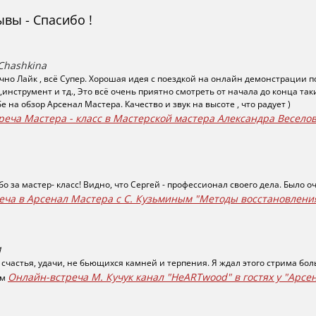
вы - Спасибо !
Chashkina
чно Лайк , всё Супер. Хорошая идея с поездкой на онлайн демонстрации п
инструмент и тд., Это всё очень приятно смотреть от начала до конца так
е на обзор Арсенал Мастера. Качество и звук на высоте , что радует )
реча Мастера - класс в Мастерской мастера Александра Веселов
о за мастер- класс! Видно, что Сергей - профессионал своего дела. Было 
еча в Арсенал Мастера с С. Кузьминым "Методы восстановлени
И
, счастья, удачи, не бьющихся камней и терпения. Я ждал этого стрима бо
Онлайн-встреча М. Кучук канал "HeARTwood" в гостях у "Арсе
им