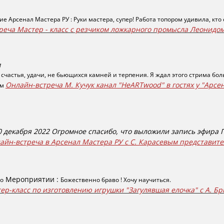
е Арсенал Мастера РУ : Руки мастера, супер! Работа топором удивила, кто 
треча Мастер - класс с резчиком ложкарного промысла Леонидо
И
, счастья, удачи, не бьющихся камней и терпения. Я ждал этого стрима бо
Онлайн-встреча М. Кучук канал "HeARTwood" в гостях у "Арсе
им
0 декабря 2022 Огромное спасибо, что выложили запись эфира 
айн-встреча в Арсенал Мастера РУ с С. Карасевым представи
Мероприятии
:
о
Божественно браво ! Хочу научиться.
ер-класс по изготовлению игрушки "Загулявшая елочка" с А. Б