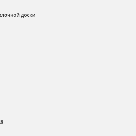
елочной доски
ов