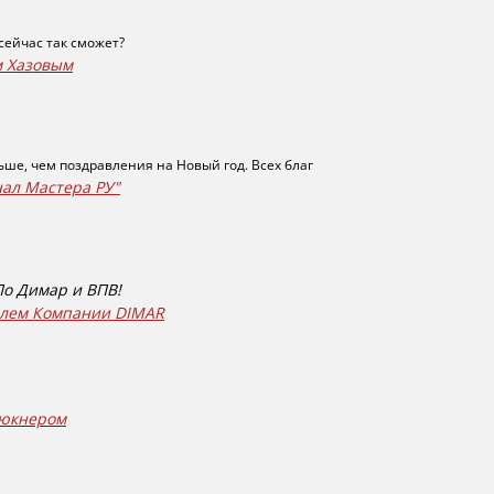
сейчас так сможет?
м Хазовым
льше, чем поздравления на Новый год. Всех благ
нал Мастера РУ"
По Димар и ВПВ!
телем Компании DIMAR
рюкнером