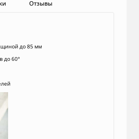
ки
Отзывы
лщиной до 85 мм
 до 60°
елей