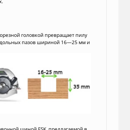
х.
орезной головкой превращает пилу
одольных пазов шириной 16—25 мм и
цовочной шиной FSK, предлагаемой в