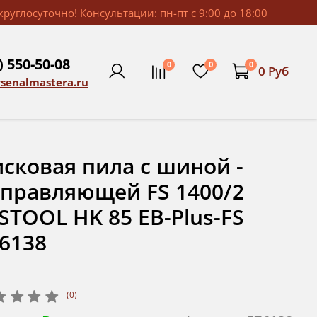
руглосуточно! Консультации: пн-пт с 9:00 до 18:00
) 550-50-08
0
0
0
0 Руб
rsenalmastera.ru
сковая пила с шиной -
правляющей FS 1400/2
STOOL HK 85 EB-Plus-FS
6138
(0)