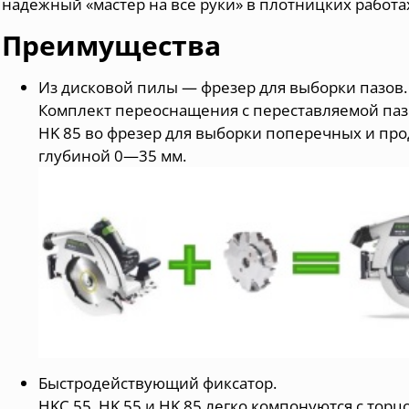
надёжный «мастер на все руки» в плотницких работа
Преимущества
Из дисковой пилы — фрезер для выборки пазов.
Комплект переоснащения с переставляемой паз
HK 85 во фрезер для выборки поперечных и пр
глубиной 0—35 мм.
Быстродействующий фиксатор.
HKC 55, HK 55 и HK 85 легко компонуются с тор