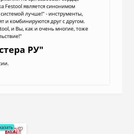
ка Festool является синонимом
 системой лучше!" - инструменты,
т и комбинируются друг с другом.
ol, и Вы, как и очень многие, тоже
льствие!"
стера РУ"
сии.
казать