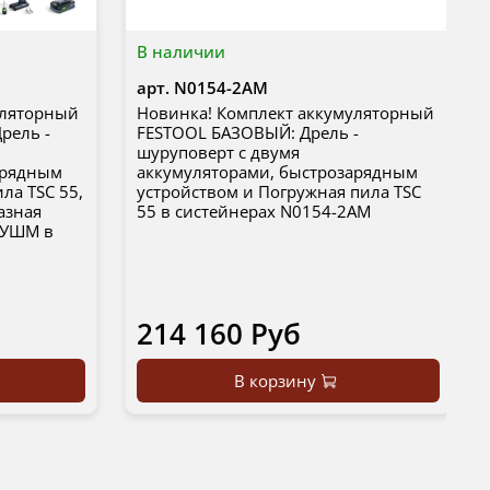
В наличии
арт.
N0154-2AM
уляторный
Новинка! Комплект аккумуляторный
рель -
FESTOOL БАЗОВЫЙ: Дрель -
шуруповерт с двумя
арядным
аккумуляторами, быстрозарядным
ла TSC 55,
устройством и Погружная пила TSC
азная
55 в систейнерах N0154-2AM
с УШМ в
214 160 Руб
В корзину