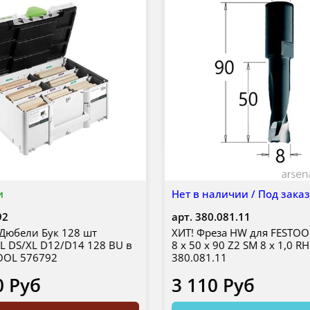
и
Нет в наличии / Под зака
92
арт.
380.081.11
Дюбели Бук 128 шт
ХИТ! Фреза HW для FESTO
 DS/XL D12/D14 128 BU в
8 x 50 x 90 Z2 SM 8 x 1,0 R
OOL 576792
380.081.11
0 Руб
3 110 Руб