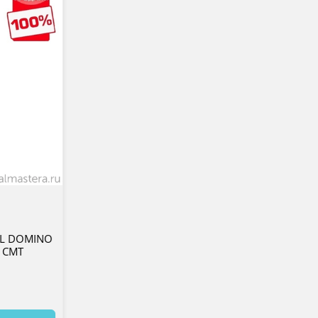
з
OL DOMINO
H CMT