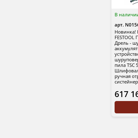
В наличи
арт.
N015
Новинка!
FESTOOL
Дрель - ш
аккумуля
устройств
шуруповер
пила TSC 
Шлифовал
ручная от
систейне
617 1