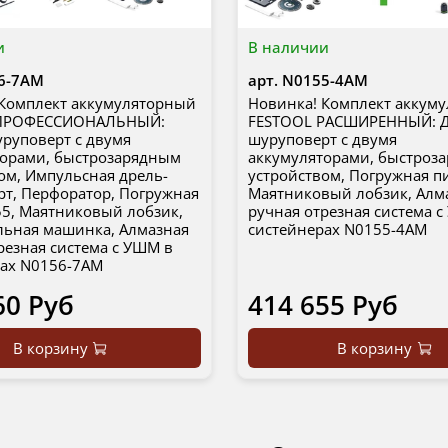
и
В наличии
6-7AM
арт.
N0155-4AM
 Комплект аккумуляторный
Новинка! Комплект аккум
 ПРОФЕССИОНАЛЬНЫЙ:
FESTOOL РАСШИРЕННЫЙ: Д
уруповерт с двумя
шуруповерт с двумя
торами, быстрозарядным
аккумуляторами, быстроз
ом, Импульсная дрель-
устройством, Погружная пи
т, Перфоратор, Погружная
Маятниковый лобзик, Алм
55, Маятниковый лобзик,
ручная отрезная система 
ьная машинка, Алмазная
систейнерах N0155-4AM
резная система с УШМ в
рах N0156-7AM
60 Руб
414 655 Руб
В корзину
В корзину