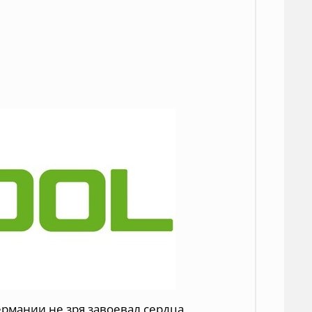
ермании не зря завоевал сердца