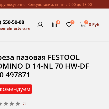
руглосуточно! Консультации: пн-пт с 9:00 до 18:00
) 550-50-08
0
0
0
0 Руб
rsenalmastera.ru
еза пазовая FESTOOL
MINO D 14-NL 70 HW-DF
0 497871
комендуем
(0)