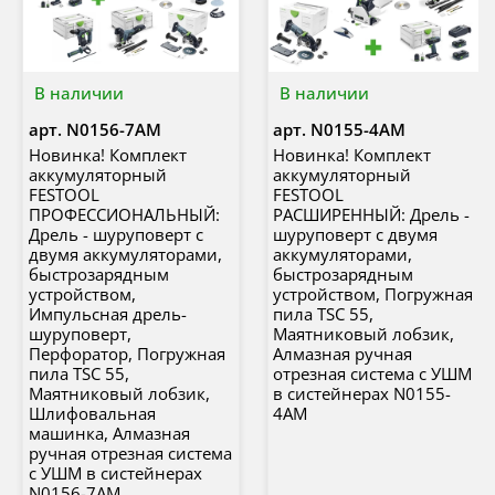
В наличии
В наличии
арт.
N0156-7AM
арт.
N0155-4AM
Новинка! Комплект
Новинка! Комплект
аккумуляторный
аккумуляторный
FESTOOL
FESTOOL
ПРОФЕССИОНАЛЬНЫЙ:
РАСШИРЕННЫЙ: Дрель -
Дрель - шуруповерт с
шуруповерт с двумя
двумя аккумуляторами,
аккумуляторами,
быстрозарядным
быстрозарядным
устройством,
устройством, Погружная
Импульсная дрель-
пила TSC 55,
шуруповерт,
Маятниковый лобзик,
Перфоратор, Погружная
Алмазная ручная
пила TSC 55,
отрезная система с УШМ
Маятниковый лобзик,
в систейнерах N0155-
Шлифовальная
4AM
машинка, Алмазная
ручная отрезная система
с УШМ в систейнерах
N0156-7AM