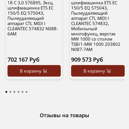
18 C 3,0 576895, Эксц.
шлифмашинка ETS EC
шлифмашинка ETS EC
150/5 EQ 575043,
150/5 EQ 575043,
Пылеудаляющий
Пылеудаляющий
аппарат CTL MIDI I
аппарат CTL MIDI I
CLEANTEC 574832,
CLEANTEC 574832 N088-
Мобильный
6AM
многофункц. верстак
MW 1000 со столом
TSB/1-MW 1000 203802
N087-7AM
702 167 Руб
909 573 Руб
В корзину
В корзину
Отзывы на товары