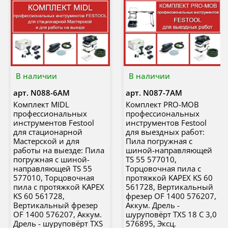
В наличии
В наличии
арт.
N088-6AM
арт.
N087-7AM
Комплект MIDL
Комплект PRO-MOB
профессиональных
профессиональных
инструментов Festool
инструментов Festool
для стационарной
для выездных работ:
Мастерской и для
Пила погружная с
работы на выезде: Пила
шиной-направляющей
погружная с шиной-
TS 55 577010,
направляющей TS 55
Торцовочная пила с
577010, Торцовочная
протяжкой KAPEX KS 60
пила с протяжкой KAPEX
561728, Вертикальный
KS 60 561728,
фрезер OF 1400 576207,
Вертикальный фрезер
Аккум. Дрель -
OF 1400 576207, Аккум.
шуруповёрт TXS 18 C 3,0
Дрель - шуруповёрт TXS
576895, Эксц.