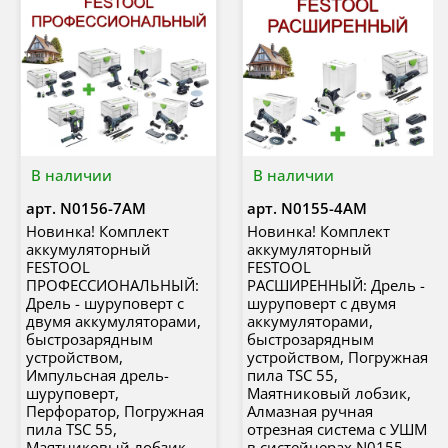
В наличии
В наличии
арт.
N0156-7AM
арт.
N0155-4AM
Новинка! Комплект
Новинка! Комплект
аккумуляторный
аккумуляторный
FESTOOL
FESTOOL
ПРОФЕССИОНАЛЬНЫЙ:
РАСШИРЕННЫЙ: Дрель -
Дрель - шуруповерт с
шуруповерт с двумя
двумя аккумуляторами,
аккумуляторами,
быстрозарядным
быстрозарядным
устройством,
устройством, Погружная
Импульсная дрель-
пила TSC 55,
шуруповерт,
Маятниковый лобзик,
Перфоратор, Погружная
Алмазная ручная
пила TSC 55,
отрезная система с УШМ
Маятниковый лобзик,
в систейнерах N0155-