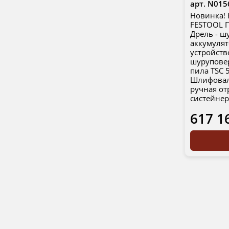
арт.
N015
Новинка!
FESTOOL
Дрель - ш
аккумуля
устройств
шуруповер
пила TSC 
Шлифовал
ручная от
систейне
617 1