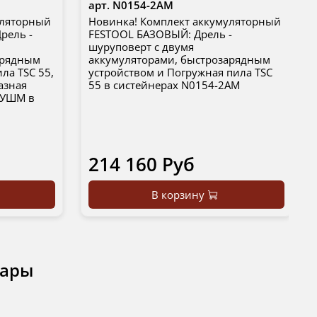
арт.
N0154-2AM
уляторный
Новинка! Комплект аккумуляторный
рель -
FESTOOL БАЗОВЫЙ: Дрель -
шуруповерт с двумя
арядным
аккумуляторами, быстрозарядным
ла TSC 55,
устройством и Погружная пила TSC
азная
55 в систейнерах N0154-2AM
с УШМ в
214 160 Руб
В корзину
вары