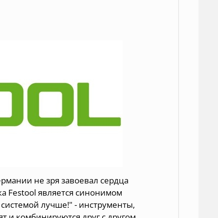
ермании не зря завоевал сердца
ка Festool является синонимом
 системой лучше!" - инструменты,
т и комбинируются друг с другом.