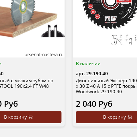
и
В наличии
50
арт.
29.190.40
ный с мелким зубом по
Диск пильный Эксперт 190 x
STOOL 190x2,4 FF W48
x 30 Z 40 A 15 с PTFE покр
Woodwork 29.190.40
0 Руб
2 040 Руб
В корзину
В корзину