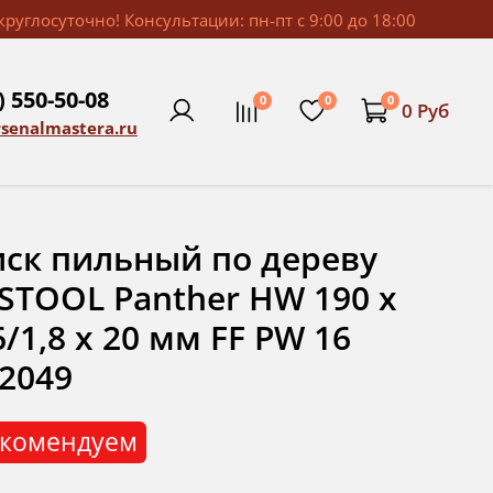
руглосуточно! Консультации: пн-пт с 9:00 до 18:00
) 550-50-08
0
0
0
0 Руб
rsenalmastera.ru
ск пильный по дереву
STOOL Panther HW 190 x
6/1,8 x 20 мм FF PW 16
2049
комендуем