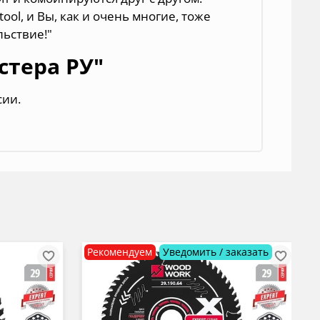
ol, и Вы, как и очень многие, тоже
льствие!"
стера РУ"
сии.
Рекомендуем
Уведомить / заказать