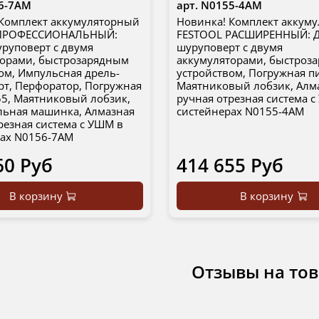
6-7AM
арт.
N0155-4AM
 Комплект аккумуляторный
Новинка! Комплект аккум
 ПРОФЕССИОНАЛЬНЫЙ:
FESTOOL РАСШИРЕННЫЙ: Д
уруповерт с двумя
шуруповерт с двумя
торами, быстрозарядным
аккумуляторами, быстроз
ом, Импульсная дрель-
устройством, Погружная пи
т, Перфоратор, Погружная
Маятниковый лобзик, Алм
55, Маятниковый лобзик,
ручная отрезная система 
ьная машинка, Алмазная
систейнерах N0155-4AM
резная система с УШМ в
рах N0156-7AM
60 Руб
414 655 Руб
В корзину
В корзину
Отзывы на то