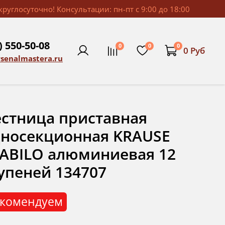
руглосуточно! Консультации: пн-пт с 9:00 до 18:00
) 550-50-08
0
0
0
0 Руб
rsenalmastera.ru
стница приставная
носекционная KRAUSE
ABILO алюминиевая 12
упеней 134707
комендуем