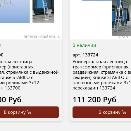
и
В наличии
00
арт.
133724
ьная лестница -
Универсальная лестница -
ер (приставная,
трансформер (приставная,
я, стремянка с выдвижной
раздвижная, стремянка с
rause STABILO с
секцией) Krause STABILO с
ми роликами 3х12
настенными роликами 3х
ин 133700
перекладин 133724
00 Руб
111 200 Руб
В корзину
В корзину