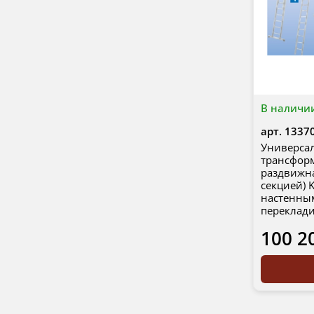
В наличи
арт.
1337
Универсал
трансформ
раздвижна
секцией) K
настенны
переклад
100 2