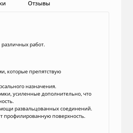
ки
Отзывы
 различных работ.
и, которые препятствую
рсального назначения.
омки, усиленные дополнительно, что
ность.
омощи развальцованных соединений.
т профилированную поверхность.