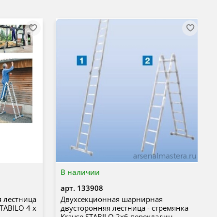
В наличии
арт.
133908
 лестница
Двухсекционная шарнирная
TABILO 4 х
двусторонняя лестница - стремянка
Krause STABILO 2х6 перекладин