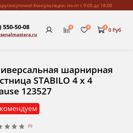
руглосуточно! Консультации: пн-пт с 9:00 до 18:00
) 550-50-08
0
0
0
0 Руб
rsenalmastera.ru
ниверсальная шарнирная
стница STABILO 4 х 4
ause 123527
комендуем
(0)