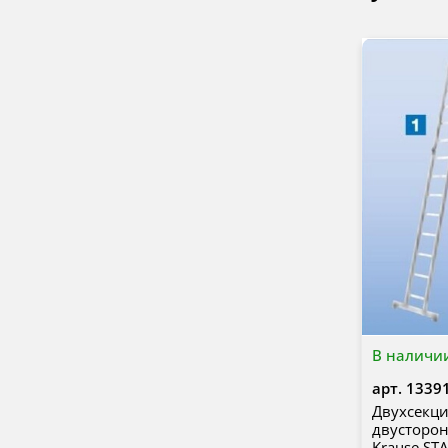
В наличи
арт.
1339
Двухсекц
двусторон
Krause ST