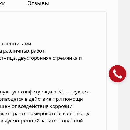
ки
Отзывы
есленниками.
 различных работ.
стница, двусторонняя стремянка и
Закажите
звонок!
в нужную конфигурацию. Конструкция
риводятся в действие при помощи
ен от воздействия коррозии
ожет трансформироваться в лестницу
предусмотренной запатентованной