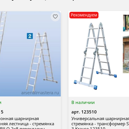
Рекомендуем
и
В наличии
15
арт.
123510
ионная шарнирная
Универсальная шарнирная
няя лестница - стремянка
стремянка - трансформер S
ABILO 2х8 перекладин
3 Krause 123510