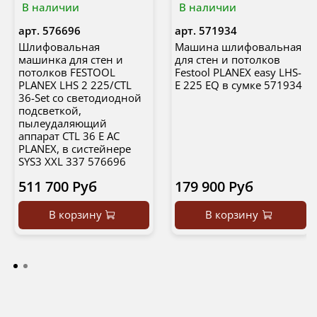
В наличии
В наличии
арт.
576696
арт.
571934
Шлифовальная
Машина шлифовальная
машинка для стен и
для стен и потолков
потолков FESTOOL
Festool PLANEX easy LHS-
PLANEX LHS 2 225/CTL
E 225 EQ в сумке 571934
36-Set со светодиодной
подсветкой,
пылеудаляющий
аппарат CTL 36 E AC
PLANEX, в систейнере
SYS3 XXL 337 576696
511 700 Руб
179 900 Руб
В корзину
В корзину