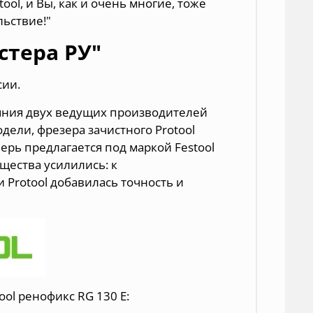
ol, и Вы, как и очень многие, тоже
льствие!"
стера РУ"
сии.
яния
двух ведущих производителей
одели, фрезера зачистного Protool
ерь предлагается под маркой Festool
щества усилились: к
 Protool добавилась точность и
ol ренофикс RG 130 E: