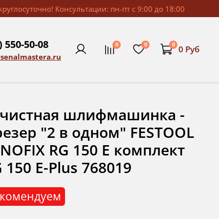
руглосуточно! Консультации: пн-пт с 9:00 до 18:00
) 550-50-08
0
0
0
0 Руб
rsenalmastera.ru
чистная шлифмашинка -
езер "2 в одном" FESTOOL
NOFIX RG 150 E комплект
 150 E-Plus 768019
комендуем