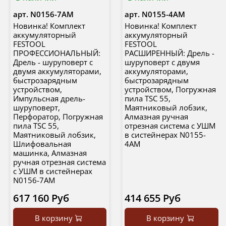
арт.
N0156-7AM
арт.
N0155-4AM
Новинка! Комплект
Новинка! Комплект
аккумуляторный
аккумуляторный
FESTOOL
FESTOOL
ПРОФЕССИОНАЛЬНЫЙ:
РАСШИРЕННЫЙ: Дрель -
Дрель - шуруповерт с
шуруповерт с двумя
двумя аккумуляторами,
аккумуляторами,
быстрозарядным
быстрозарядным
устройством,
устройством, Погружная
Импульсная дрель-
пила TSC 55,
шуруповерт,
Маятниковый лобзик,
Перфоратор, Погружная
Алмазная ручная
пила TSC 55,
отрезная система с УШМ
Маятниковый лобзик,
в систейнерах N0155-
Шлифовальная
4AM
машинка, Алмазная
ручная отрезная система
с УШМ в систейнерах
N0156-7AM
617 160 Руб
414 655 Руб
В корзину
В корзину