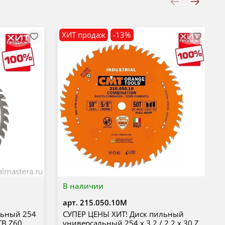
ХИТ продаж
-13%
В наличии
арт.
215.050.10M
льный 254
СУПЕР ЦЕНЫ ХИТ! Диск пильный
ATB Z60
универсальный 254 х 3,2 / 2,2 х 30 Z