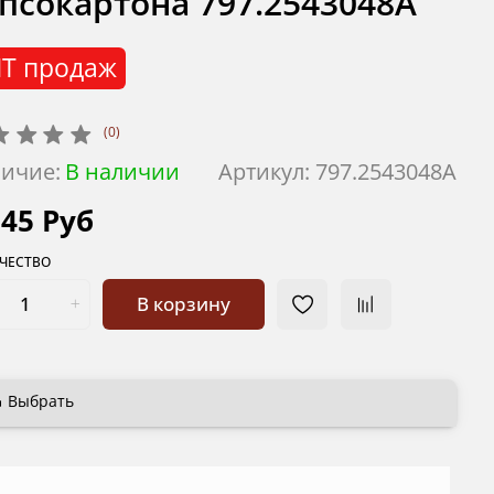
псокартона 797.2543048A
Т продаж
(0)
ичие:
В наличии
Артикул:
797.2543048A
145 Руб
ЧЕСТВО
В корзину
Выбрать