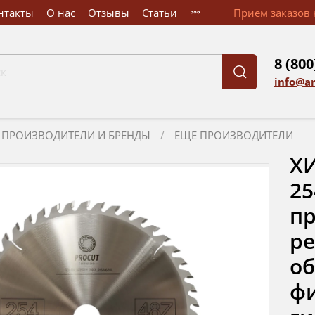
нтакты
О нас
Отзывы
Статьи
Прием заказов к
8 (800
info@a
ПРОИЗВОДИТЕЛИ И БРЕНДЫ
ЕЩЕ ПРОИЗВОДИТЕЛИ
ХИ
25
п
ре
об
ф