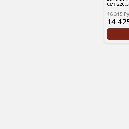
CMT 226.
16 315 Р
14 42