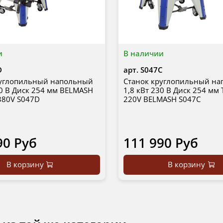
и
В наличии
D
арт.
S047C
руглопильный напольный
Станок круглопильный н
80 В Диск 254 мм BELMASH
1,8 кВт 230 В Диск 254 мм 
 380V S047D
220V BELMASH S047C
90 Руб
111 990 Руб
В корзину
В корзину