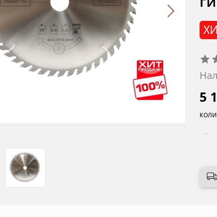
ги
ХИ
Нал
5 
КОЛИ