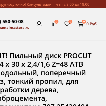
руглосуточно! Консультации: пн-пт с 9:00 до 18:00
) 550-50-08
0
0
0
0 Руб
rsenalmastera.ru
Т! Пильный диск PROCUT
4 x 30 x 2,4/1,6 Z=48 ATB
родольный, поперечный
з, тонкий пропил, для
работки дерева,
иброцемента,