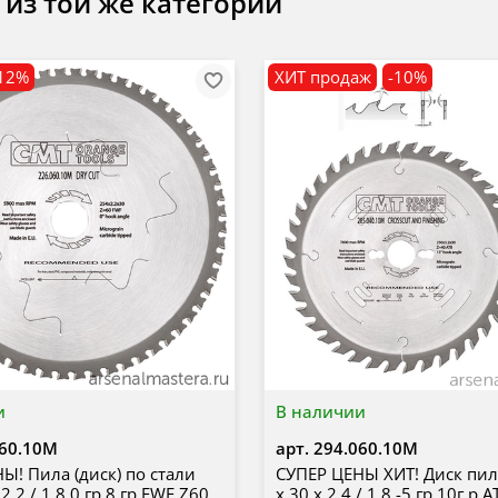
 из той же категории
12%
ХИТ продаж
-10%
и
В наличии
060.10M
арт.
294.060.10M
Ы! Пила (диск) по стали
СУПЕР ЦЕНЫ ХИТ! Диск пи
 2,2 / 1,8 0 гр 8 гр FWF Z60
x 30 x 2,4 / 1,8 -5 гр 10г р 