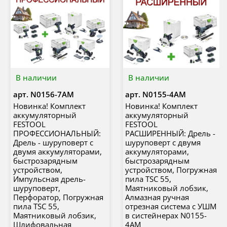
В наличии
В наличии
арт.
N0156-7AM
арт.
N0155-4AM
Новинка! Комплект
Новинка! Комплект
аккумуляторный
аккумуляторный
FESTOOL
FESTOOL
ПРОФЕССИОНАЛЬНЫЙ:
РАСШИРЕННЫЙ: Дрель -
Дрель - шуруповерт с
шуруповерт с двумя
двумя аккумуляторами,
аккумуляторами,
быстрозарядным
быстрозарядным
устройством,
устройством, Погружная
Импульсная дрель-
пила TSC 55,
шуруповерт,
Маятниковый лобзик,
Перфоратор, Погружная
Алмазная ручная
пила TSC 55,
отрезная система с УШМ
Маятниковый лобзик,
в систейнерах N0155-
Шлифовальная
4AM