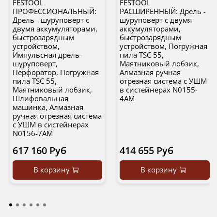
FESTOOL
FESTOOL
ПРОФЕССИОНАЛЬНЫЙ:
РАСШИРЕННЫЙ: Дрель -
Дрель - шуруповерт с
шуруповерт с двумя
двумя аккумуляторами,
аккумуляторами,
быстрозарядным
быстрозарядным
устройством,
устройством, Погружная
Импульсная дрель-
пила TSC 55,
шуруповерт,
Маятниковый лобзик,
Перфоратор, Погружная
Алмазная ручная
пила TSC 55,
отрезная система с УШМ
Маятниковый лобзик,
в систейнерах N0155-
Шлифовальная
4AM
машинка, Алмазная
ручная отрезная система
с УШМ в систейнерах
N0156-7AM
617 160 Руб
414 655 Руб
В корзину
В корзину