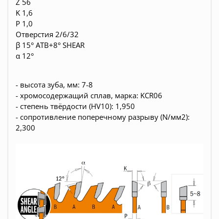
Z 56
K 1,6
P 1,0
Отверстия 2/6/32
β 15° ATB+8° SHEAR
α 12°
- высота зуба, мм: 7-8
- хромосодержащий сплав, марка: KCR06
- степень твёрдости (HV10): 1,950
- сопротивление поперечному разрыву (N/мм2):
2,300