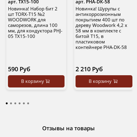
арт.
TX15-100
арт.
PHA-DK-58
Новинка! Набор бит 2
Новинка! Шурупы с
шт TORX-T15 №2
антикоррозионным
WOODWORK для
покрытием 400 шт по
саморезов, длина 100
дереву Woodwork 4,2 x
мм, для кондуктора PHJ-
58 мм в комплекте с
05 TX15-100
битой Т15, в
пластиковом
контейнере PHA-DK-58
590 Руб
2 210 Руб
В корзину
В корзину
Отзывы на товары