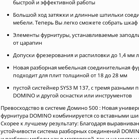
быстрой и эффективной работы
Большой ход затяжки и длинные шпильки соеди
мебели. Теперь Вы легко сможете собрать шкаф
Элементы фурнитуры, устанавливаемые заподл
от царапин
Допуски фрезерования и распиловки до 1,4 мм 
Новая разборная мебельная соединительная ф
подходит для плит толщиной от 18 до 28 мм
пустой систейнер SYS3 M 137, с тремя разными 
DOMINO и другой оснастки или инструментов
Превосходство в системе Домино 500 : Новая униве
фурнитура DOMINO комбинируется со вставными ши
Скорее к лучшему результату: Благодаря выравнива
устойчивости система разборных соединений DOMI
и разборку мебели как в мастерской, так и на месте у 