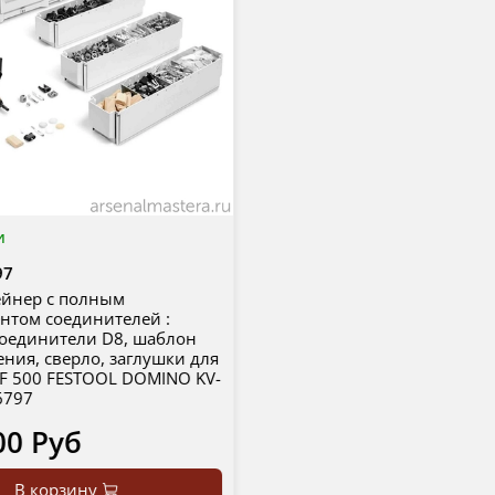
и
97
ейнер с полным
нтом соединителей :
соединители D8, шаблон
ения, сверло, заглушки для
F 500 FESTOOL DOMINO KV-
6797
00 Руб
В корзину