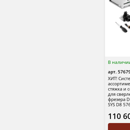
В наличи
арт.
5767
ХИТ! Сист
ассортиме
стяжка и 
для сверл
фрезера D
SYS D8 57
110 6