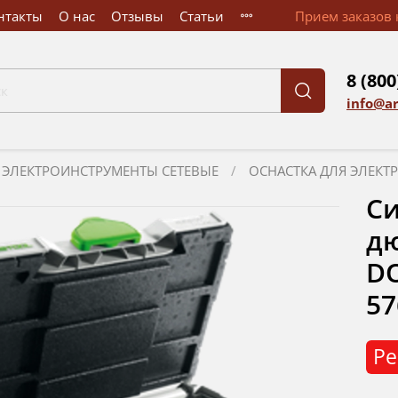
нтакты
О нас
Отзывы
Статьи
Прием заказов к
8 (800
info@a
ЭЛЕКТРОИНСТРУМЕНТЫ СЕТЕВЫЕ
ОСНАСТКА ДЛЯ ЭЛЕК
Си
дю
DO
57
Ре