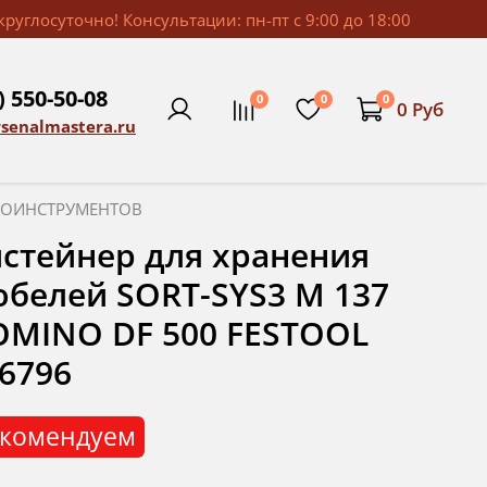
руглосуточно! Консультации: пн-пт с 9:00 до 18:00
) 550-50-08
0
0
0
0 Руб
rsenalmastera.ru
ТРОИНСТРУМЕНТОВ
стейнер для хранения
белей SORT-SYS3 M 137
MINO DF 500 FESTOOL
6796
комендуем