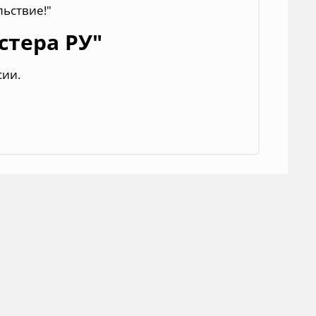
льствие!"
стера РУ"
сии.