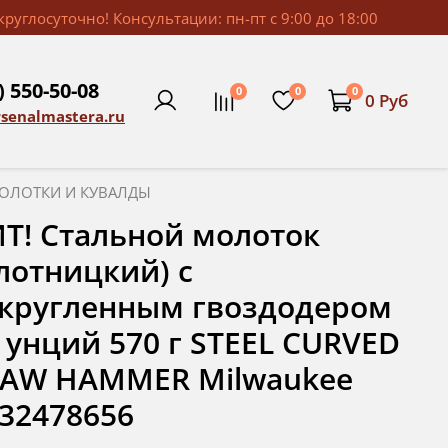
руглосуточно! Консультации: пн-пт с 9:00 до 18:00
) 550-50-08
0
0
0
0 Руб
rsenalmastera.ru
ОЛОТКИ И КУВАЛДЫ
Т! Стальной молоток
лотницкий) с
кругленным гвоздодером
 унций 570 г STEEL CURVED
LAW HAMMER Milwaukee
32478656