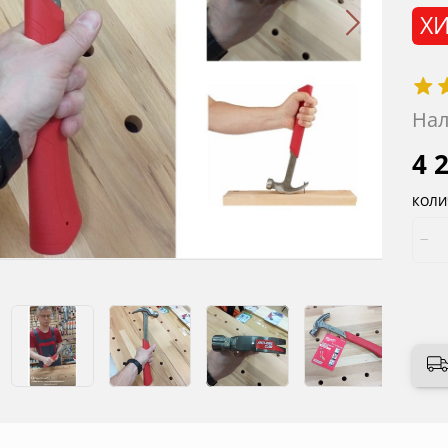
ХИ
Нал
4 
КОЛИ