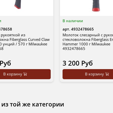
и
В наличии
478658
арт.
4932478665
 рукояткой из
Молоток слесарный с руко
кна Fiberglass Curved Claw
стекловолокна Fiberglass E
 унций / 570 г Milwaukee
Hammer 1000 г Milwaukee
58
4932478665
 Руб
3 200 Руб
В корзину
В корзину
 из той же категории