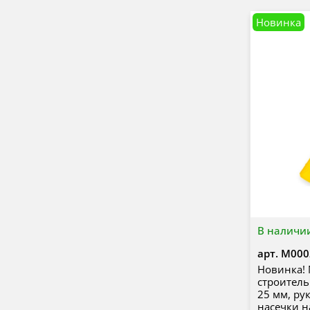
Новинка
В наличи
арт.
М000
Новинка!
строитель
25 мм, ру
насечки н