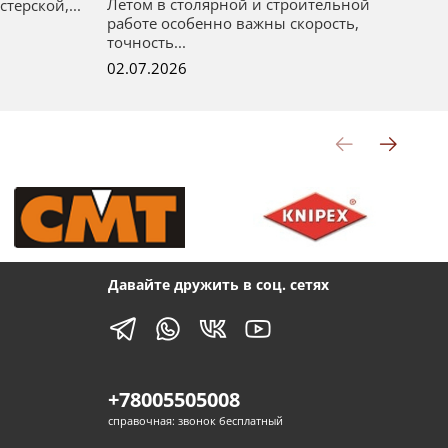
Летом в столярной и строительной
терской,...
ст
работе особенно важны скорость,
ра
точность...
02
02.07.2026
Давайте дружить в соц. сетях
+78005505008
справочная: звонок бесплатный