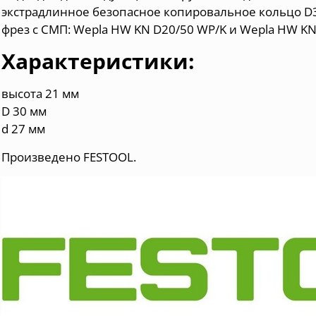
экстрадлинное безопасное копировальное кольцо D3
фрез с СМП: Wepla HW KN D20/50 WP/K и Wepla HW K
Характеристики:
высота 21 мм
D 30 мм
d 27 мм
Произведено FESTOOL.