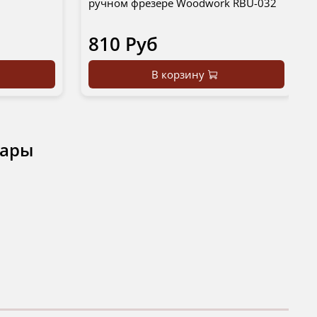
ручном фрезере Woodwork RBU-032
810 Руб
В корзину
вары