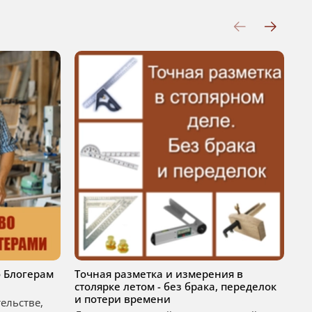
 Блогерам
Точная разметка и измерения в
По
столярке летом - без брака, переделок
ме
и потери времени
тельстве,
По