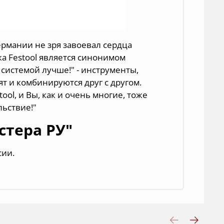
ермании не зря завоевал сердца
ка Festool является синонимом
 системой лучше!" - инструменты,
т и комбинируются друг с другом.
ol, и Вы, как и очень многие, тоже
льствие!"
стера РУ"
сии.