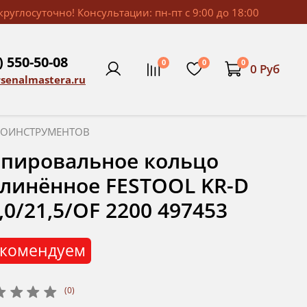
руглосуточно! Консультации: пн-пт с 9:00 до 18:00
) 550-50-08
0
0
0
0 Руб
rsenalmastera.ru
ТРОИНСТРУМЕНТОВ
пировальное кольцо
линённое FESTOOL KR-D
,0/21,5/OF 2200 497453
комендуем
(0)