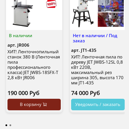
В наличии
Нет в наличии / Под
заказ
арт.
JR006
арт.
JT1-435
ХИТ! Ленточнопильный
станок 380 В (Ленточная
ХИТ! Ленточная пила по
пила
дереву JET JWBS-12SL 0,8
профессионального
кВт 220В,
класса) JET JWBS-18SFX-T
максимальный рез
2,8 кВт JR006
ширина 305, высота 170
мм JT1-435
190 000 Руб
74 000 Руб
В корзину
Уведомить / заказать