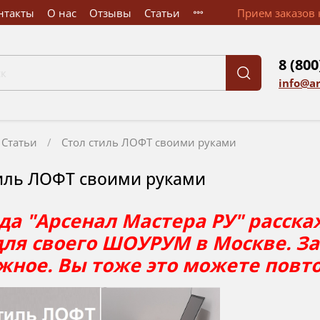
нтакты
О нас
Отзывы
Статьи
Прием заказов к
8 (800
info@a
Статьи
Стол стиль ЛОФТ своими руками
иль ЛОФТ своими руками
а "Арсенал Мастера РУ" расска
для своего ШОУРУМ в Москве. З
жное. Вы тоже это можете повт