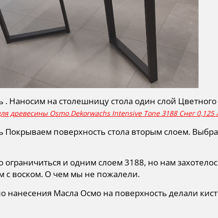
ть . Наносим на столешницу стола один слой Цветного 
ля древесины Osmo Dekorwachs Intensive Tone 3188 Снег 0,125 л
ть Покрываем поверхность стола вторым слоем. Выбр
 ограничиться и одним слоем 3188, но нам захотелос
м с воском. О чем мы не пожалели.
 нанесения Масла Осмо на поверхность делали кисто