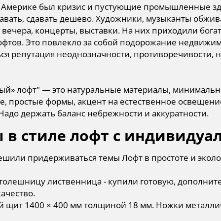
в Америке был кризис и пустующие промышленные зда
авать, сдавать дешево. Художники, музыканты обжив
вечера, концерты, выставки. На них приходили бога
офтов. Это повлекло за собой подорожание недвижимо
ся репутация неоднозначности, противоречивости, н
ый» лофт" — это натуральные материалы, минимально
, простые формы, акцент на естественное освещени
 Надо держать баланс небрежности и аккуратности.
 в стиле лофт с индивиду
ешили придерживаться темы Лофт в простоте и эколо
толешницу лиственница - купили готовую, дополнит
ачество.
 щит 1400 × 400 мм толщиной 18 мм. Ножки металли