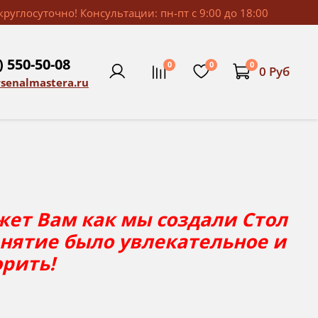
руглосуточно! Консультации: пн-пт с 9:00 до 18:00
) 550-50-08
0
0
0
0 Руб
rsenalmastera.ru
жет Вам как мы создали Стол
анятие было увлекательное и
орить!