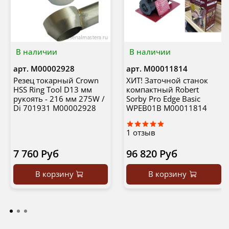
В наличии
В наличии
арт.
М00002928
арт.
М00011814
Резец токарный Crown
ХИТ! Заточной станок
HSS Ring Tool D13 мм
компактный Robert
рукоять - 216 мм 275W /
Sorby Pro Edge Basic
Di 701931 М00002928
WPEB01B М00011814
1
отзыв
7 760 Руб
96 820 Руб
В корзину
В корзину