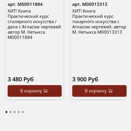
арт.
М00011884
арт.
М00013313
ХИТ! Книга
ХИТ! Книга
Практический курс
Практический курс
столярного искусства /
токарного искусства с
дела с Атласом чертежей
Атласом чертежей, автор
автор М. Нетыкса
М. Нетыкса М00013313
М00011884
3 480 Руб
3 900 Руб
В корзину
В корзину