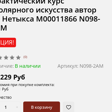
актический курс
олярного искусства автор
 Нетыкса М00011866 N098-
AM
ЦИЯ!
(0)
ичие:
В наличии
Артикул:
N098-2AM
 229 Руб
омия при покупке комплекта:
1 Руб
ЧЕСТВО
В корзину