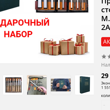
Пр
ст
М.
2
АК
Нал
29
Экон
1 55
КОЛИ