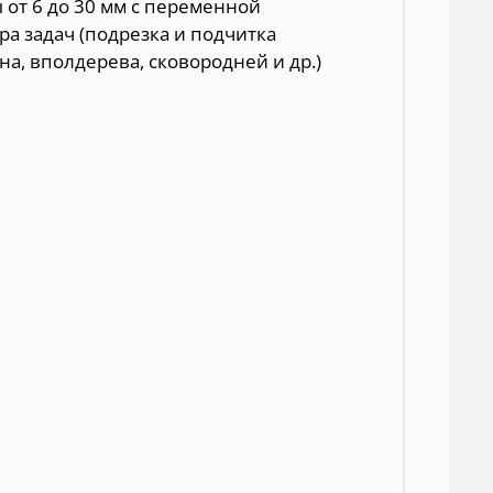
от 6 до 30 мм с переменной
а задач (
подрезка и подчитка
а, вполдерева, сковородней и др.)