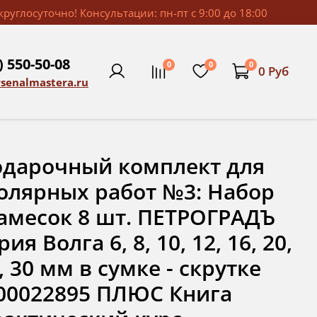
руглосуточно! Консультации: пн-пт с 9:00 до 18:00
) 550-50-08
0
0
0
0 Руб
rsenalmastera.ru
дарочный комплект для
олярных работ №3: Набор
амесок 8 шт. ПЕТРОГРАДЪ
рия Волга 6, 8, 10, 12, 16, 20,
, 30 мм в сумке - скрутке
00022895 ПЛЮС Книга