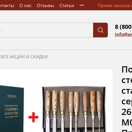
нтакты
О нас
Отзывы
Статьи
Прием заказов к
8 (800
info@a
ВСЕ АКЦИИ И СКИДКИ
По
ст
ст
се
26
М