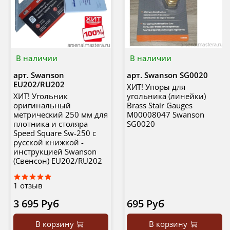
В наличии
В наличии
арт.
Swanson
арт.
Swanson SG0020
EU202/RU202
ХИТ! Упоры для
ХИТ! Угольник
угольника (линейки)
оригинальный
Brass Stair Gauges
метрический 250 мм для
М00008047 Swanson
плотника и столяра
SG0020
Speed Square Sw-250 с
русской книжкой -
инструкцией Swanson
(Свенсон) EU202/RU202
1
отзыв
3 695 Руб
695 Руб
В корзину
В корзину