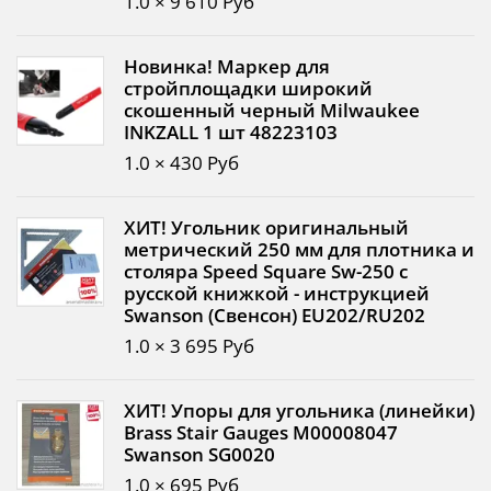
1.0 × 9 610 Руб
Новинка! Маркер для
стройплощадки широкий
скошенный черный Milwaukee
INKZALL 1 шт 48223103
1.0 × 430 Руб
ХИТ! Угольник оригинальный
метрический 250 мм для плотника и
столяра Speed Square Sw-250 с
русской книжкой - инструкцией
Swanson (Свенсон) EU202/RU202
1.0 × 3 695 Руб
ХИТ! Упоры для угольника (линейки)
Brass Stair Gauges М00008047
Swanson SG0020
1.0 × 695 Руб