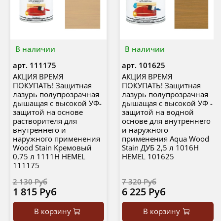
В наличии
В наличии
арт.
111175
арт.
101625
АКЦИЯ ВРЕМЯ
АКЦИЯ ВРЕМЯ
ПОКУПАТЬ! Защитная
ПОКУПАТЬ! Защитная
лазурь полупрозрачная
лазурь полупрозрачная
дышащая с высокой УФ-
дышащая с высокой УФ -
защитой на основе
защитой на водной
растворителя для
основе для внутреннего
внутреннего и
и наружного
наружного применения
применения Aqua Wood
Wood Stain Кремовый
Stain ДУБ 2,5 л 1016H
0,75 л 1111H HEMEL
HEMEL 101625
111175
2 130 Руб
7 320 Руб
1 815 Руб
6 225 Руб
В корзину
В корзину