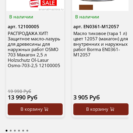
В наличии
В наличии
арт.
12100005
арт.
EN0361-M12057
РАСПРОДАЖА ХИТ!
Масло тиковое (тара 1 л)
Защитное масло-лазурь
цвет 12057 (махагон) для
для древесины для
внутренних и наружных
наружных работ OSMO
работ Borma EN0361-
703 Махагон 2,5 л
M12057
Holzschutz Ol-Lasur
Osmo-703-2,5 12100005
19 990 Руб
13 990 Руб
3 905 Руб
В корзину
В корзину