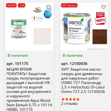
АКЦИЯ!
-15%
ХИТ продаж
В наличии
В наличии
арт.
101175
арт.
12100036
АКЦИЯ ВРЕМЯ
ХИТ! Защитное масло-
ПОКУПАТЬ! Защитная
лазурь для древесины
лазурь полупрозрачная
для наружных работ
дышащая с высокой УФ -
OSMO 727 Палисандр
защитой на водной
2,5 л Holzschutz Ol-Lasur
основе для внутреннего
Osmo-727-2,5 12100036
и наружного
применения Aqua Wood
2
отзыва
Stain Белый 0,75 л 1011H
HEMEL 101175