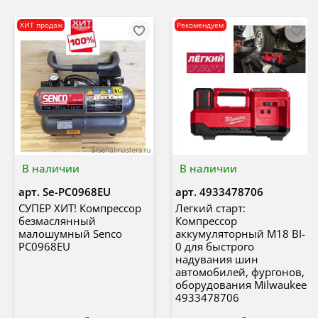
ХИТ продаж
Рекомендуем
В наличии
В наличии
арт.
Se-PC0968EU
арт.
4933478706
СУПЕР ХИТ! Компрессор
Легкий старт:
безмаслянный
Компрессор
малошумный Senco
аккумуляторный M18 BI-
PC0968EU
0 для быстрого
надувания шин
автомобилей, фургонов,
оборудования Milwaukee
4933478706