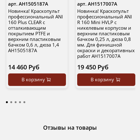
арт.
AH1505187A
арт.
AH1517007A
Новинка! Краскопульт
Новинка! Краскопульт
профессиональный ANI
профессиональный ANI
160 Plus CLEAR с
R 160 Mini HVLP c
отталкивающим
никелевым корпусом и
покрытием PTFE и
верхним пластиковым
верхним пластиковым
бачком 0,25 л, дюза 0,8
бачком 0,6 л, дюза 1,4
мм. Для финишной
AH1505187A
окраски и декоративных
работ AH1517007A
14 460 Руб
19 450 Руб
В корзину
В корзину
Отзывы на товары