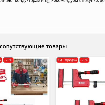
Аналог кондукторам Kreg. Рекомендуем к покупке, д
о
 сопутствующие товары
ж
-20%
ХИТ продаж
-20%