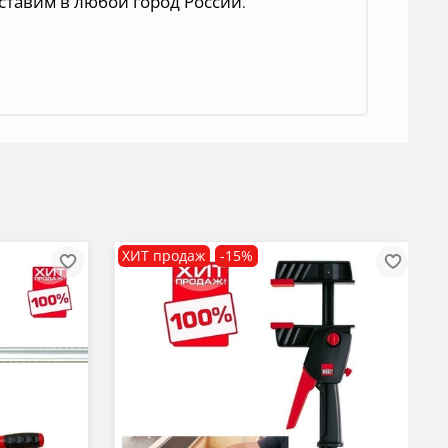
ставим в любой город России
.
ХИТ продаж
-15%