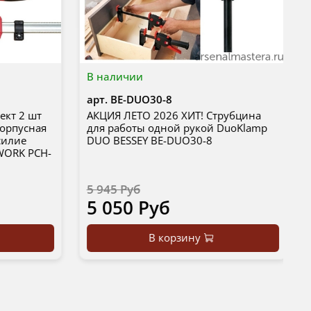
В наличии
арт.
BE-DUO30-8
ект 2 шт
АКЦИЯ ЛЕТО 2026 ХИТ! Струбцина
корпусная
для работы одной рукой DuoKlamp
силие
DUO BESSEY BE-DUO30-8
WORK PCH-
5 945 Руб
5 050 Руб
В корзину