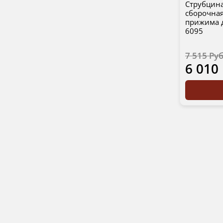
Струбцина
сборочная
прижима 
6095
7 515 Ру
6 010