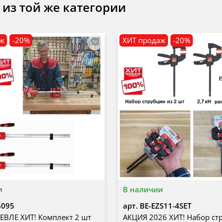
 из той же категории
аж
-20%
ХИТ продаж
-20%
и
В наличии
6095
арт.
BE-EZS11-4SET
ВЛЕ ХИТ! Комплект 2 шт
АКЦИЯ 2026 ХИТ! Набор ст