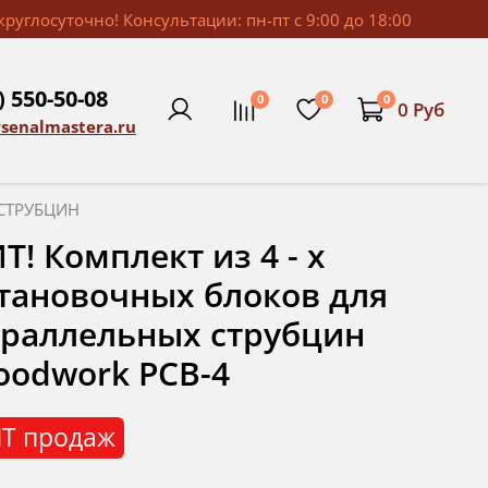
руглосуточно! Консультации: пн-пт с 9:00 до 18:00
) 550-50-08
0
0
0
0 Руб
rsenalmastera.ru
СТРУБЦИН
Т! Комплект из 4 - х
тановочных блоков для
раллельных струбцин
odwork PCB-4
Т продаж