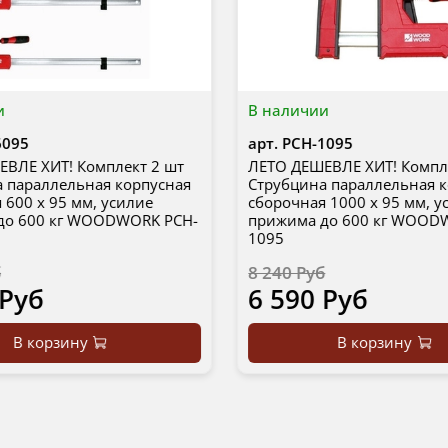
и
В наличии
6095
арт.
PCH-1095
ВЛЕ ХИТ! Комплект 2 шт
ЛЕТО ДЕШЕВЛЕ ХИТ! Компл
 параллельная корпусная
Струбцина параллельная 
 600 х 95 мм, усилие
сборочная 1000 х 95 мм, у
до 600 кг WOODWORK PCH-
прижима до 600 кг WOOD
1095
б
8 240 Руб
 Руб
6 590 Руб
В корзину
В корзину