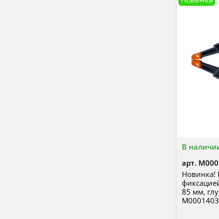
В наличи
арт.
М000
Новинка!
фиксацией
85 мм, гл
М0001403