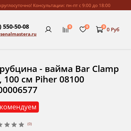
руглосуточно! Консультации: пн-пт с 9:00 до 18:00
) 550-50-08
0
0
0
0 Руб
rsenalmastera.ru
рубцина - вайма Bar Clamp
, 100 см Piher 08100
00006577
комендуем
(0)