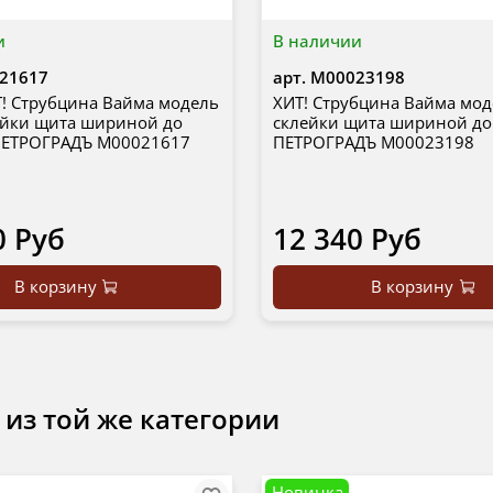
и
В наличии
21617
арт.
М00023198
! Струбцина Вайма модель
ХИТ! Струбцина Вайма мод
ейки щита шириной до
склейки щита шириной до
ПЕТРОГРАДЪ М00021617
ПЕТРОГРАДЪ М00023198
0 Руб
12 340 Руб
В корзину
В корзину
 из той же категории
Новинка