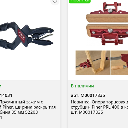
и
В наличии
14031
арт.
М00017835
 Пружинный зажим с
Новинка! Опора торцевая 
 Piher, ширина раскрытия
струбцин Piher PRL 400 в 
убина 85 мм 52203
шт. М00017835
1