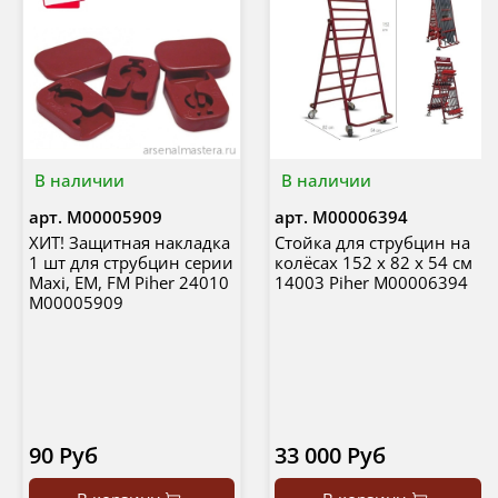
В наличии
В наличии
арт.
М00005909
арт.
М00006394
ХИТ! Защитная накладка
Стойка для струбцин на
1 шт для струбцин серии
колёсах 152 х 82 х 54 см
Maxi, EM, FM Piher 24010
14003 Piher М00006394
М00005909
90 Руб
33 000 Руб