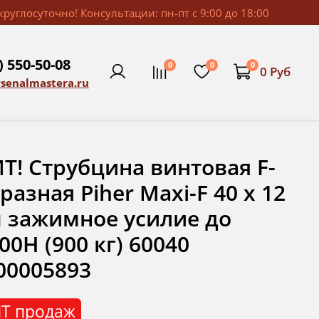
руглосуточно! Консультации: пн-пт с 9:00 до 18:00
) 550-50-08
0
0
0
0 Руб
rsenalmastera.ru
Т! Струбцина винтовая F-
разная Piher Maxi-F 40 х 12
 зажимное усилие до
00Н (900 кг) 60040
00005893
Т продаж