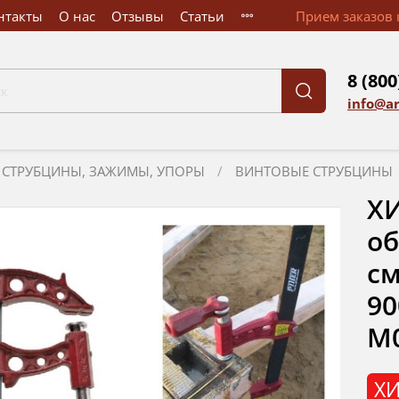
нтакты
О нас
Отзывы
Статьи
Прием заказов к
8 (800
info@a
СТРУБЦИНЫ, ЗАЖИМЫ, УПОРЫ
ВИНТОВЫЕ СТРУБЦИНЫ
ХИ
об
см
90
М
ХИ