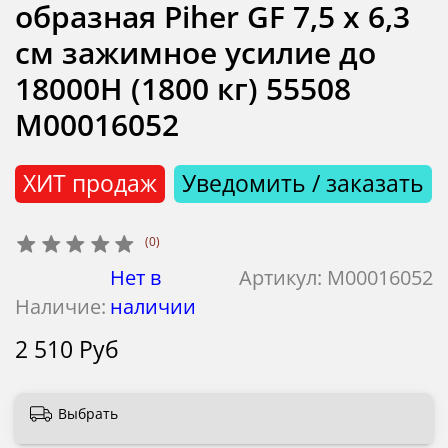
образная Piher GF 7,5 х 6,3
см зажимное усилие до
18000Н (1800 кг) 55508
М00016052
ХИТ продаж
Уведомить / заказать
(0)
Нет в
Артикул:
М00016052
Наличие:
наличии
2 510 Руб
Выбрать