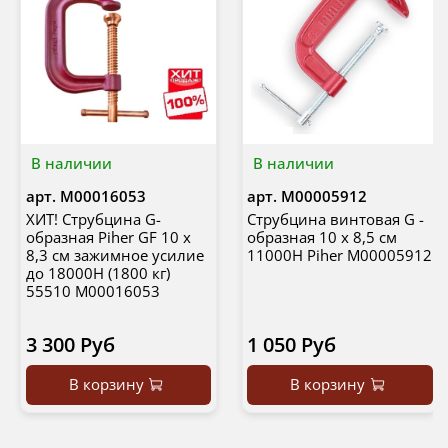
В наличии
В наличии
арт.
М00016053
арт.
М00005912
ХИТ! Струбцина G-
Струбцина винтовая G -
образная Piher GF 10 х
образная 10 х 8,5 см
8,3 см зажимное усилие
11000Н Piher М00005912
до 18000Н (1800 кг)
55510 М00016053
3 300 Руб
1 050 Руб
В корзину
В корзину