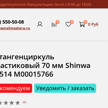
руглосуточно! Консультации: пн-пт с 9:00 до 18:00
) 550-50-08
0
0
0
0 Руб
rsenalmastera.ru
тангенциркуль
астиковый 70 мм Shinwa
514 М00015766
комендуем
Уведомить / заказать
(0)