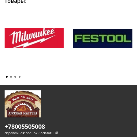
товары:
+78005505008
справочная: звонок бесплатный