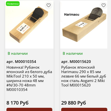
Новинка
В наличии
В наличии
арт.
М00010354
арт.
М00015620
Новинка! Рубанок
Рубанок японский
японский из белого дуба
Harimaou 290 х 85 мм
MikiTool 210 х 50 мм,
лезвие 66 мм белый дуб
ширина ножа 48 мм
нож сталь Aogami 2 Miki
#N/30-70 48mm
Tool М00015620
М00010354
8 170 Руб
29 880 Руб