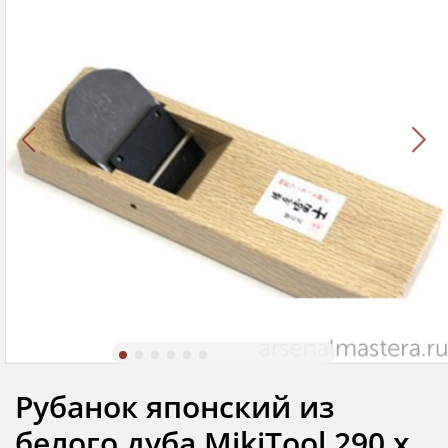
Рубанок японский из
белого дуба MikiTool 290 х