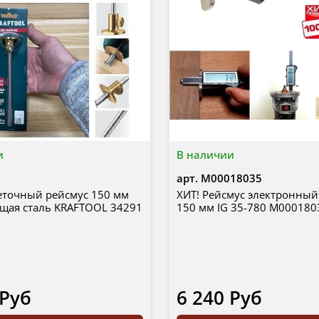
и
В наличии
1
арт.
М00018035
еточный рейсмус 150 мм
ХИТ! Рейсмус электронный 
щая сталь KRAFTOOL 34291
150 мм IG 35-780 М000180
 Руб
6 240 Руб