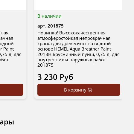
В наличии
арт.
201875
нная
Новинка! Высококачественная
рачная
атмосферостойкая непрозрачная
водной
краска для древесины на водной
r Paint
основе HEMEL Aqua Breather Paint
,75 л, для
2018H Брусничный пунш, 0,75 л, для
абот
внутренних и наружных работ
201875
3 230 Руб
В корзину
вары