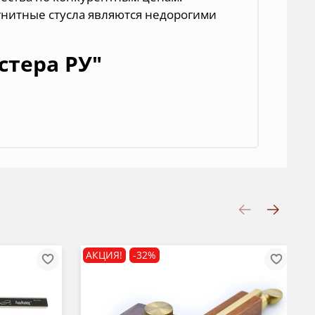
гнитные стусла являются недорогими
стера РУ"
АКЦИЯ!
-32%