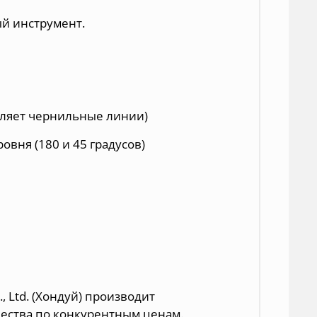
й инструмент.
авляет чернильные линии)
вня (180 и 45 градусов)
, Ltd. (Хондуй) производит
ества по конкурентным ценам.