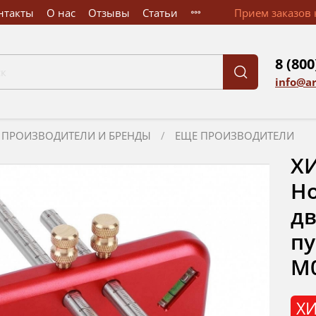
нтакты
О нас
Отзывы
Статьи
Прием заказов к
8 (800
info@a
ПРОИЗВОДИТЕЛИ И БРЕНДЫ
ЕЩЕ ПРОИЗВОДИТЕЛИ
ХИ
Ho
дв
п
М
ХИ