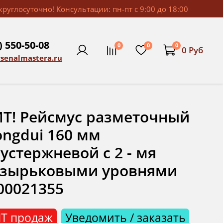
руглосуточно! Консультации: пн-пт с 9:00 до 18:00
) 550-50-08
0
0
0
0 Руб
rsenalmastera.ru
Т! Рейсмус разметочный
ngdui 160 мм
устержневой с 2 - мя
узырьковыми уровнями
00021355
Т продаж
Уведомить / заказать