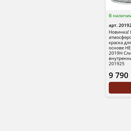
В наличи
арт.
2019
Новинка! 
атмосферо
краска дл
основе HE
2019H Сли
внутренн
201925
9 790