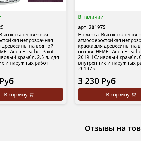
и
В наличии
25
арт.
201975
Высококачественная
Новинка! Высококачестве
стойкая непрозрачная
атмосферостойкая непроз
я древесины на водной
краска для древесины на 
MEL Aqua Breather Paint
основе HEMEL Aqua Breathe
вовый крамбл, 2,5 л, для
2019H Сливовый крамбл, 0
их и наружных работ
внутренних и наружных р
201975
 Руб
3 230 Руб
В корзину
В корзину
Отзывы на то