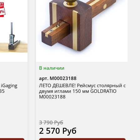
В наличии
арт.
М00023188
iGaging
ЛЕТО ДЕШЕВЛЕ! Рейсмус столярный с
35
двумя иглами 150 мм GOLDRATIO
М00023188
3 790 Руб
2 570 Руб