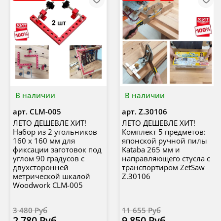
В наличии
В наличии
арт.
CLM-005
арт.
Z.30106
ЛЕТО ДЕШЕВЛЕ ХИТ!
ЛЕТО ДЕШЕВЛЕ ХИТ!
Набор из 2 угольников
Комплект 5 предметов:
160 х 160 мм для
японской ручной пилы
фиксации заготовок под
Kataba 265 мм и
углом 90 градусов с
направляющего стусла с
двухсторонней
транспортиром ZetSaw
метрической шкалой
Z.30106
Woodwork CLM-005
3 480 Руб
11 655 Руб
2 780 Руб
9 850 Руб